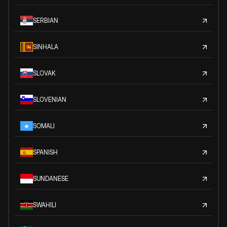
SERBIAN
SINHALA
SLOVAK
SLOVENIAN
SOMALI
SPANISH
SUNDANESE
SWAHILI