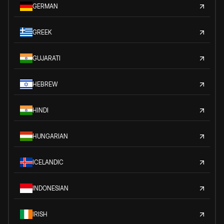
GERMAN
GREEK
GUJARATI
HEBREW
HINDI
HUNGARIAN
ICELANDIC
INDONESIAN
IRISH