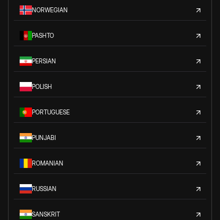
NORWEGIAN
PASHTO
PERSIAN
POLISH
PORTUGUESE
PUNJABI
ROMANIAN
RUSSIAN
SANSKRIT