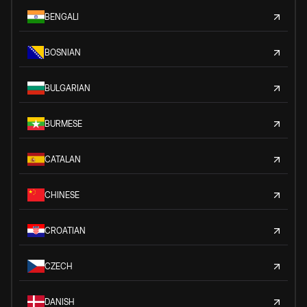
BENGALI
BOSNIAN
BULGARIAN
BURMESE
CATALAN
CHINESE
CROATIAN
CZECH
DANISH