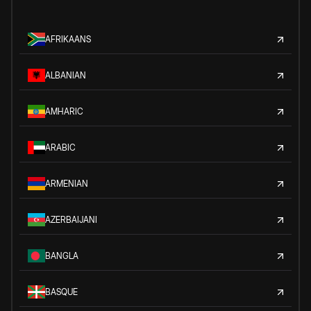
AFRIKAANS
ALBANIAN
AMHARIC
ARABIC
ARMENIAN
AZERBAIJANI
BANGLA
BASQUE