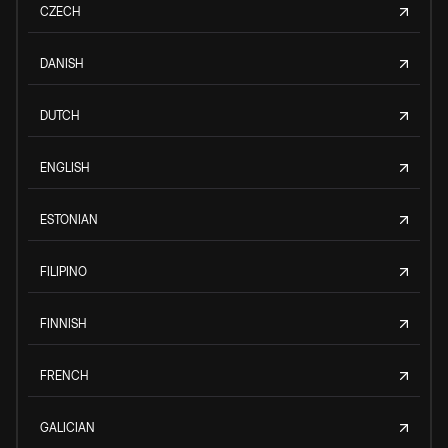
CZECH
DANISH
DUTCH
ENGLISH
ESTONIAN
FILIPINO
FINNISH
FRENCH
GALICIAN