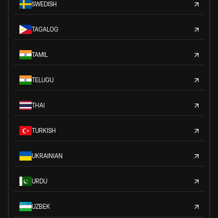
SWEDISH
TAGALOG
TAMIL
TELUGU
THAI
TURKISH
UKRAINIAN
URDU
UZBEK