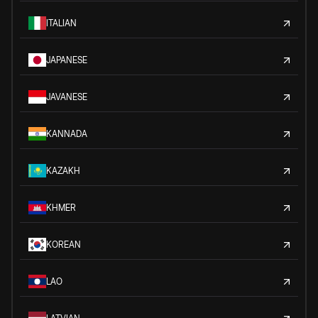
ITALIAN
JAPANESE
JAVANESE
KANNADA
KAZAKH
KHMER
KOREAN
LAO