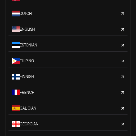
DUTCH
ENGLISH
ESTONIAN
FILIPINO
FINNISH
FRENCH
GALICIAN
GEORGIAN