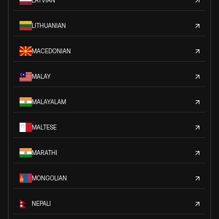
LATVIAN
LITHUANIAN
MACEDONIAN
MALAY
MALAYALAM
MALTESE
MARATHI
MONGOLIAN
NEPALI