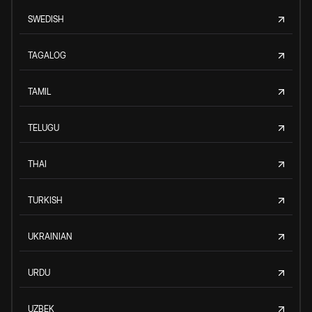
SWEDISH
TAGALOG
TAMIL
TELUGU
THAI
TURKISH
UKRAINIAN
URDU
UZBEK