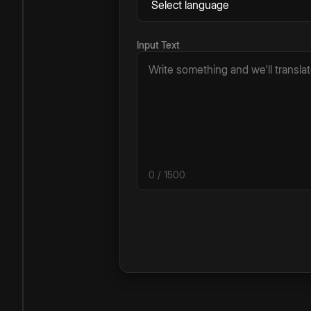
Input Text
0
/ 1500