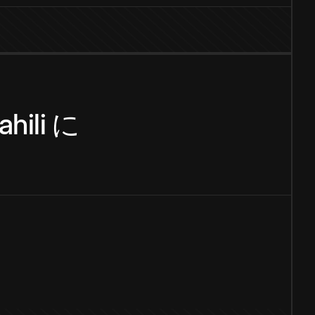
hili
に