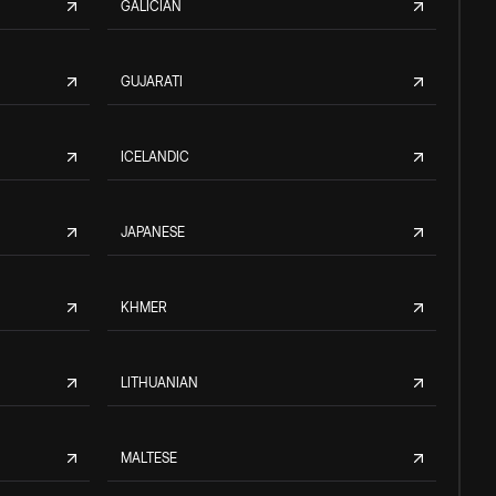
GALICIAN
GUJARATI
ICELANDIC
JAPANESE
KHMER
LITHUANIAN
MALTESE