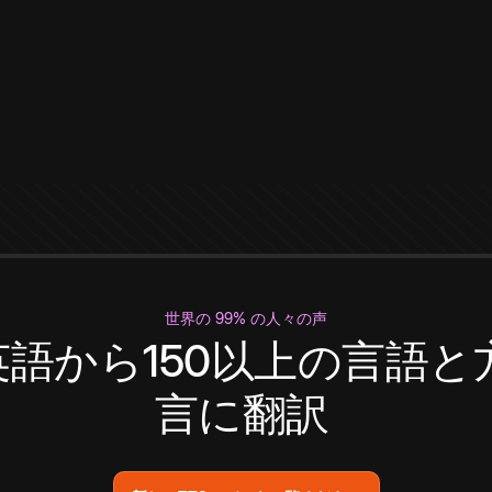
世界の 99% の人々の声
英語から150以上の言語と
言に翻訳