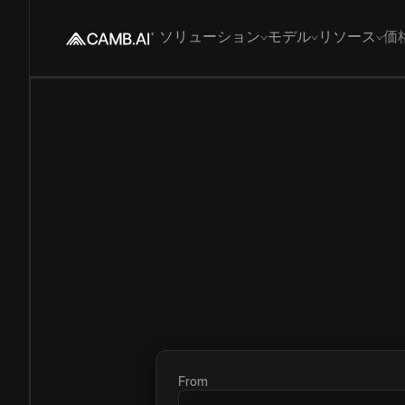
ソリューション
モデル
リソース
価
From