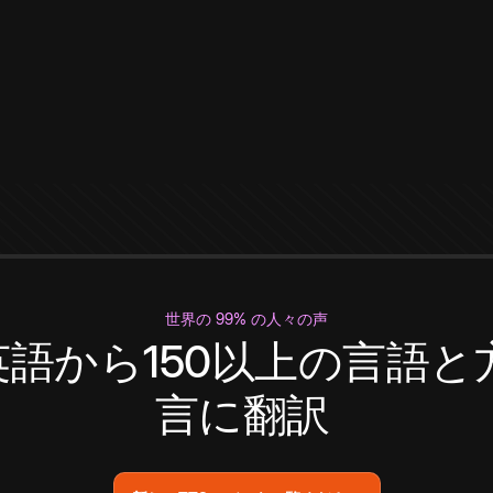
世界の 99% の人々の声
英語から150以上の言語と
言に翻訳