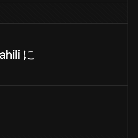
hili
に