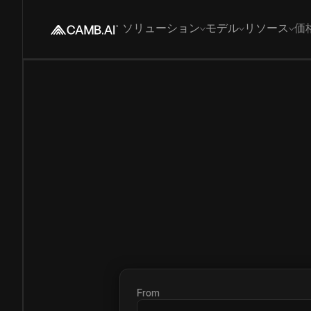
ソリューション
モデル
リソース
価
From