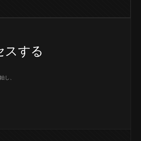
クセスする
始し、