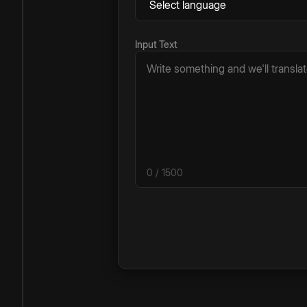
Input Text
0
/ 1500