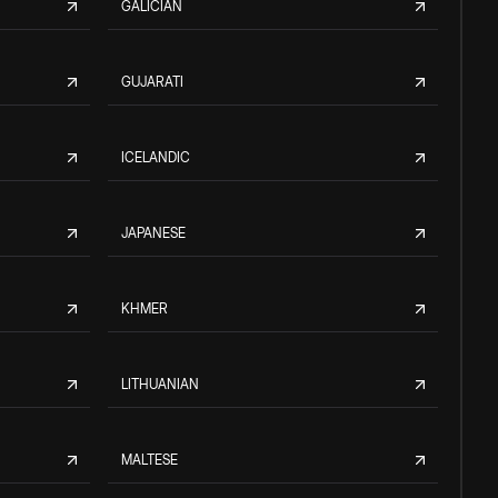
GALICIAN
GUJARATI
ICELANDIC
JAPANESE
KHMER
LITHUANIAN
MALTESE