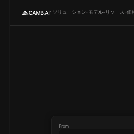
ソリューション
モデル
リソース
価
From