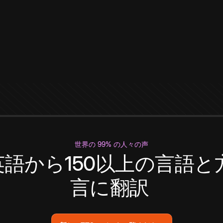
世界の 99% の人々の声
英語から150以上の言語と
言に翻訳