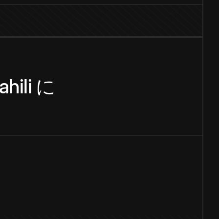
hili
に