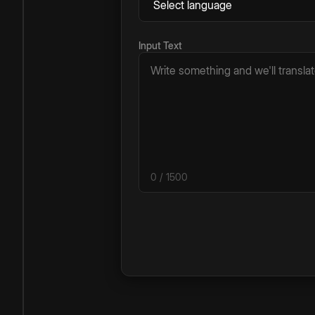
Input Text
0
/ 1500