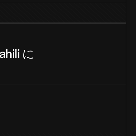
hili
に