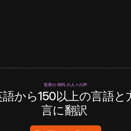
世界の 99% の人々の声
英語から150以上の言語と
言に翻訳