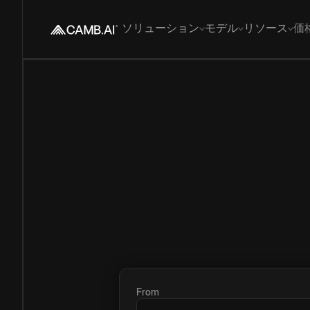
ソリューション
モデル
リソース
価
From