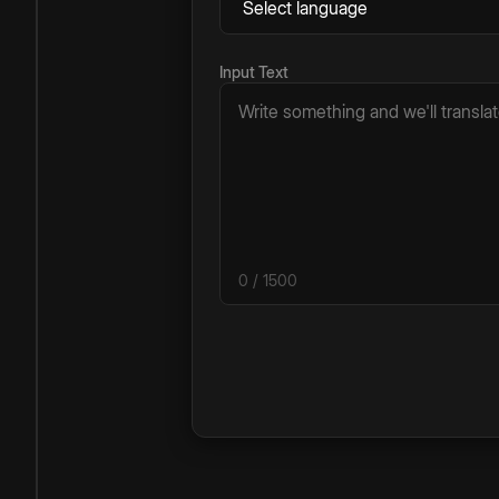
Input Text
0
/ 1500