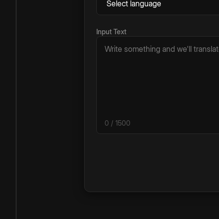
Input Text
0
/ 1500