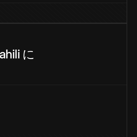
hili
に