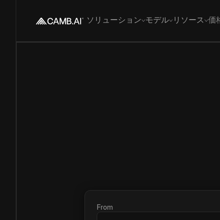
ソリューション
モデル
リソース
価
From