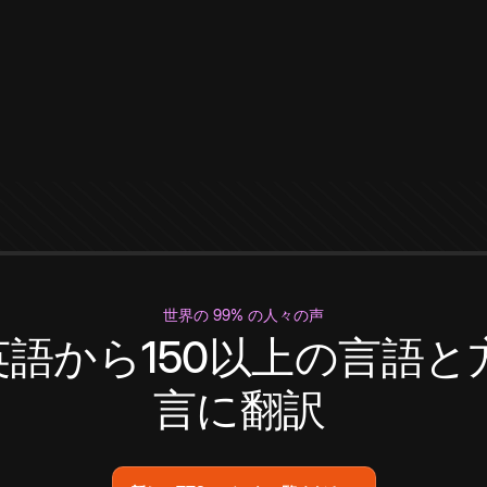
世界の 99% の人々の声
英語から150以上の言語と
言に翻訳