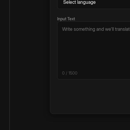
Input Text
0
/ 1500