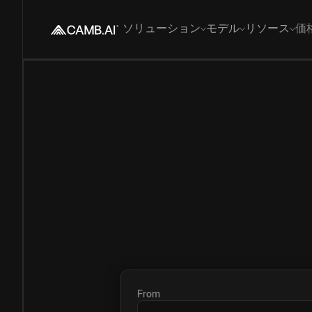
ソリューション
モデル
リソース
価
From