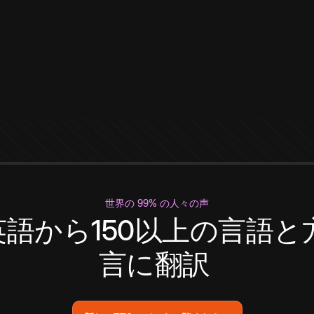
世界の 99% の人々の声
英語から150以上の言語と
言に翻訳