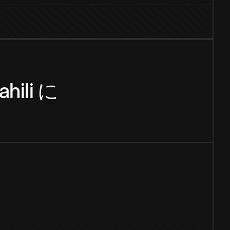
hili
に