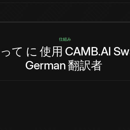
仕組み
って
に
使用
CAMB.AI
Swa
German
翻訳者