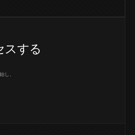
クセスする
始し、