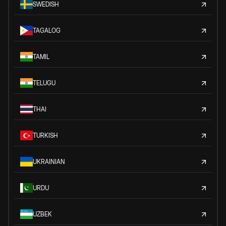
SWEDISH
TAGALOG
TAMIL
TELUGU
THAI
TURKISH
UKRAINIAN
URDU
UZBEK