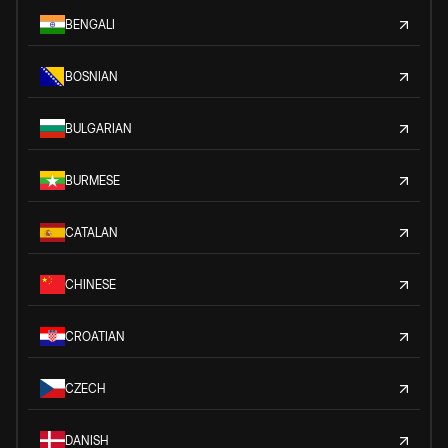
BENGALI
BOSNIAN
BULGARIAN
BURMESE
CATALAN
CHINESE
CROATIAN
CZECH
DANISH