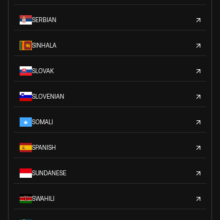
SERBIAN
SINHALA
SLOVAK
SLOVENIAN
SOMALI
SPANISH
SUNDANESE
SWAHILI