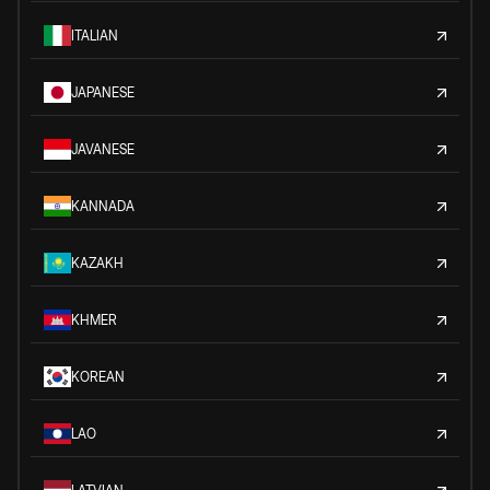
ITALIAN
JAPANESE
JAVANESE
KANNADA
KAZAKH
KHMER
KOREAN
LAO