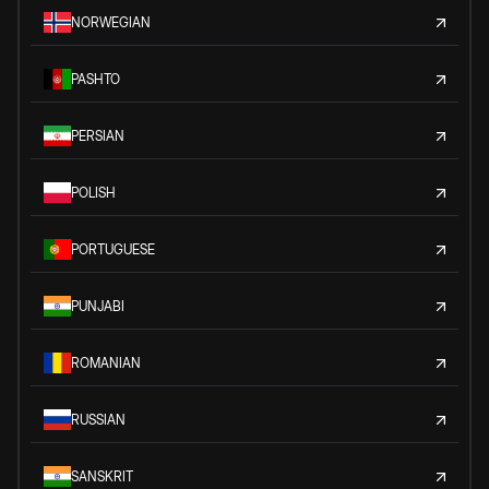
NORWEGIAN
PASHTO
PERSIAN
POLISH
PORTUGUESE
PUNJABI
ROMANIAN
RUSSIAN
SANSKRIT