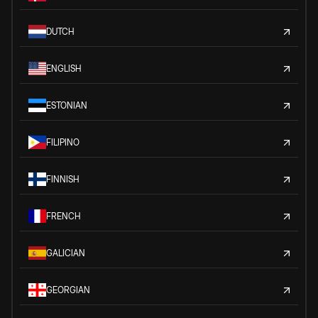
DUTCH
ENGLISH
ESTONIAN
FILIPINO
FINNISH
FRENCH
GALICIAN
GEORGIAN