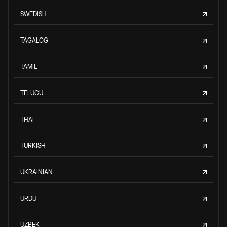
SWEDISH
TAGALOG
TAMIL
TELUGU
THAI
TURKISH
UKRAINIAN
URDU
UZBEK