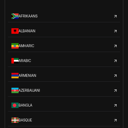
AFRIKAANS
ALBANIAN
AMHARIC
ARABIC
ARMENIAN
AZERBAIJANI
BANGLA
BASQUE