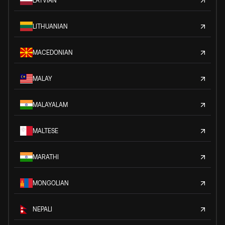
LATVIAN
LITHUANIAN
MACEDONIAN
MALAY
MALAYALAM
MALTESE
MARATHI
MONGOLIAN
NEPALI