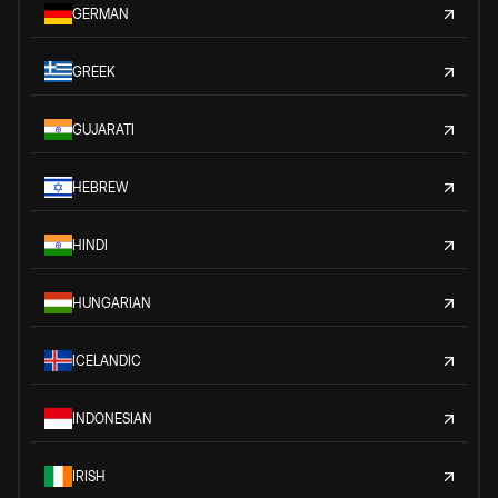
GERMAN
GREEK
GUJARATI
HEBREW
HINDI
HUNGARIAN
ICELANDIC
INDONESIAN
IRISH