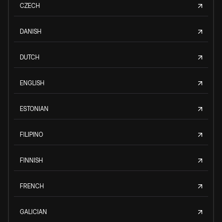
CZECH
DANISH
DUTCH
ENGLISH
ESTONIAN
FILIPINO
FINNISH
FRENCH
GALICIAN