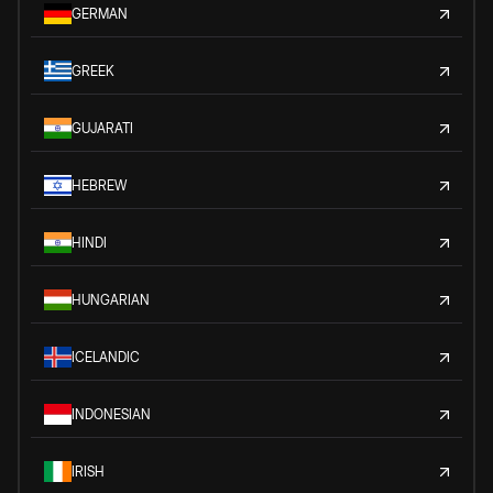
GERMAN
GREEK
GUJARATI
HEBREW
HINDI
HUNGARIAN
ICELANDIC
INDONESIAN
IRISH