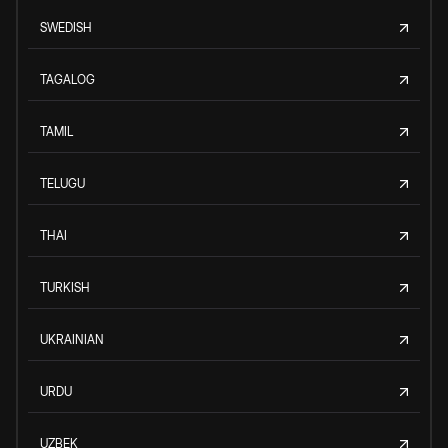
SWEDISH
TAGALOG
TAMIL
TELUGU
THAI
TURKISH
UKRAINIAN
URDU
UZBEK