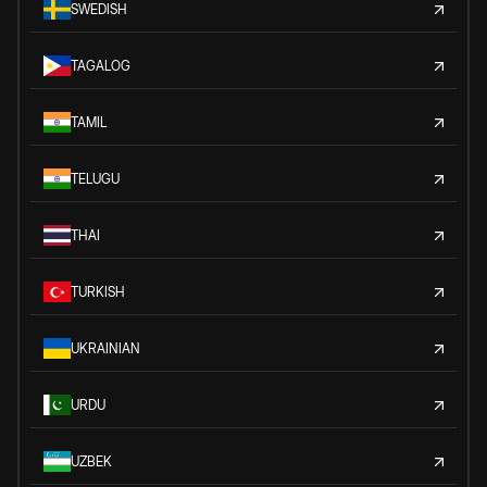
SWEDISH
TAGALOG
TAMIL
TELUGU
THAI
TURKISH
UKRAINIAN
URDU
UZBEK