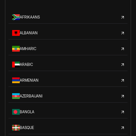
AFRIKAANS
ALBANIAN
AMHARIC
ARABIC
ARMENIAN
AZERBAIJANI
BANGLA
BASQUE