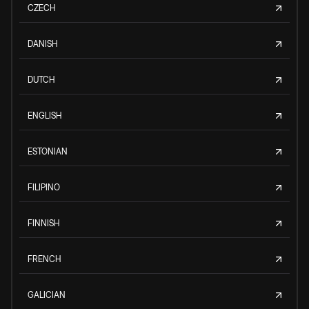
CZECH
DANISH
DUTCH
ENGLISH
ESTONIAN
FILIPINO
FINNISH
FRENCH
GALICIAN