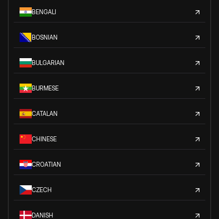
BENGALI
BOSNIAN
BULGARIAN
BURMESE
CATALAN
CHINESE
CROATIAN
CZECH
DANISH