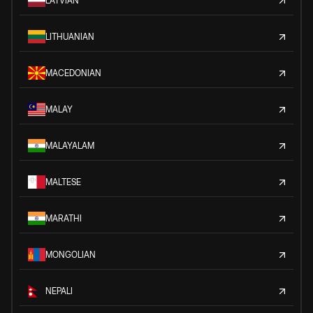
LATVIAN
LITHUANIAN
MACEDONIAN
MALAY
MALAYALAM
MALTESE
MARATHI
MONGOLIAN
NEPALI