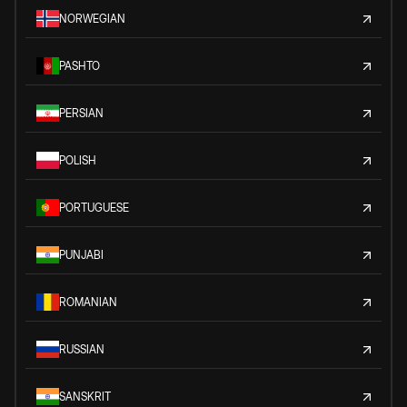
NORWEGIAN
PASHTO
PERSIAN
POLISH
PORTUGUESE
PUNJABI
ROMANIAN
RUSSIAN
SANSKRIT