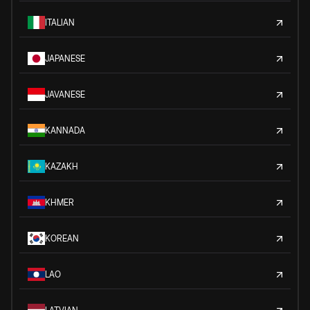
ITALIAN
JAPANESE
JAVANESE
KANNADA
KAZAKH
KHMER
KOREAN
LAO