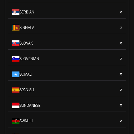
SERBIAN
SINHALA
SLOVAK
SLOVENIAN
SOMALI
SPANISH
SUNDANESE
SWAHILI