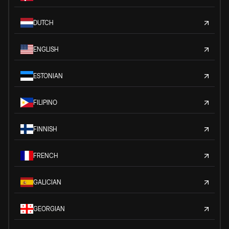
DUTCH
ENGLISH
ESTONIAN
FILIPINO
FINNISH
FRENCH
GALICIAN
GEORGIAN