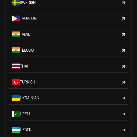
SWEDISH
TAGALOG
TAMIL
TELUGU
THAI
TURKISH
UKRAINIAN
URDU
UZBEK