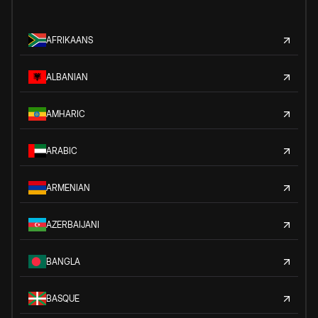
AFRIKAANS
ALBANIAN
AMHARIC
ARABIC
ARMENIAN
AZERBAIJANI
BANGLA
BASQUE