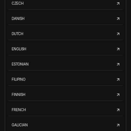
CZECH
DANISH
DUTCH
ENGLISH
ESTONIAN
FILIPINO
FINNISH
FRENCH
GALICIAN