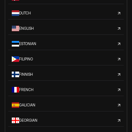
DUTCH
ENGLISH
ESTONIAN
FILIPINO
FINNISH
FRENCH
GALICIAN
GEORGIAN