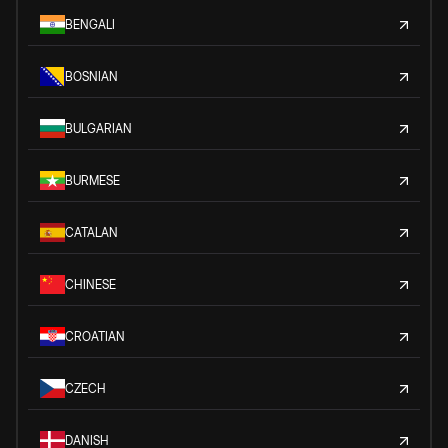
BENGALI
BOSNIAN
BULGARIAN
BURMESE
CATALAN
CHINESE
CROATIAN
CZECH
DANISH