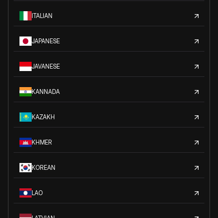
ITALIAN
JAPANESE
JAVANESE
KANNADA
KAZAKH
KHMER
KOREAN
LAO