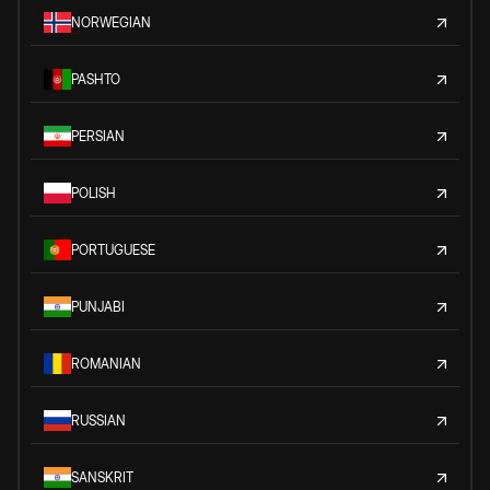
NORWEGIAN
PASHTO
PERSIAN
POLISH
PORTUGUESE
PUNJABI
ROMANIAN
RUSSIAN
SANSKRIT