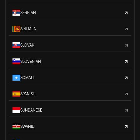
SERBIAN
SINHALA
SLOVAK
SLOVENIAN
SOMALI
SPANISH
SUNDANESE
SWAHILI