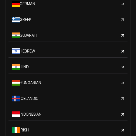
GERMAN
GREEK
GUJARATI
HEBREW
HINDI
HUNGARIAN
ICELANDIC
INDONESIAN
IRISH