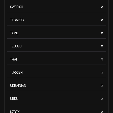
SWEDISH
TAGALOG
TAMIL
TELUGU
THAI
TURKISH
UKRAINIAN
URDU
UZBEK