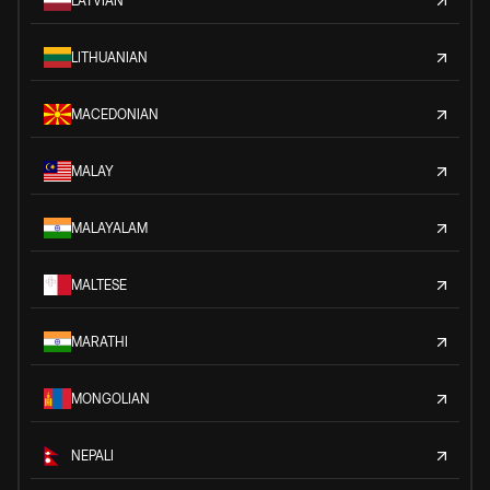
LATVIAN
LITHUANIAN
MACEDONIAN
MALAY
MALAYALAM
MALTESE
MARATHI
MONGOLIAN
NEPALI