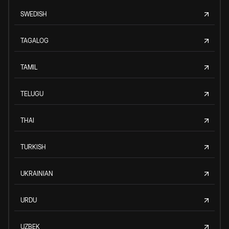
SWEDISH
TAGALOG
TAMIL
TELUGU
THAI
TURKISH
UKRAINIAN
URDU
UZBEK