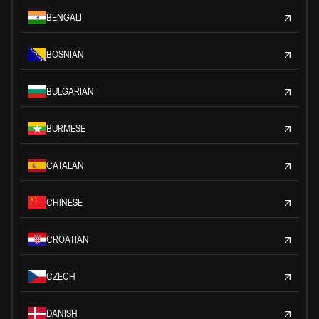
BENGALI
BOSNIAN
BULGARIAN
BURMESE
CATALAN
CHINESE
CROATIAN
CZECH
DANISH