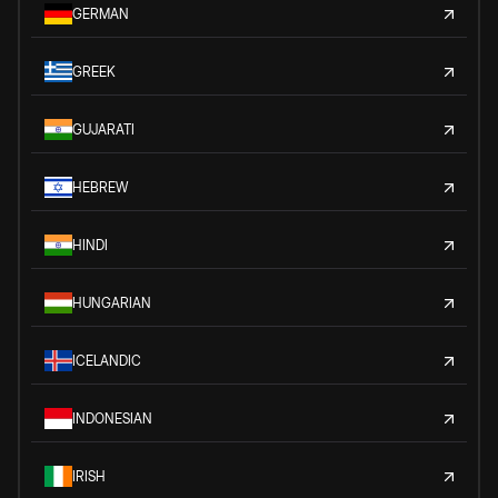
GERMAN
GREEK
GUJARATI
HEBREW
HINDI
HUNGARIAN
ICELANDIC
INDONESIAN
IRISH