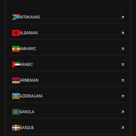
AFRIKAANS
ALBANIAN
AMHARIC
ARABIC
ARMENIAN
AZERBAIJANI
BANGLA
BASQUE