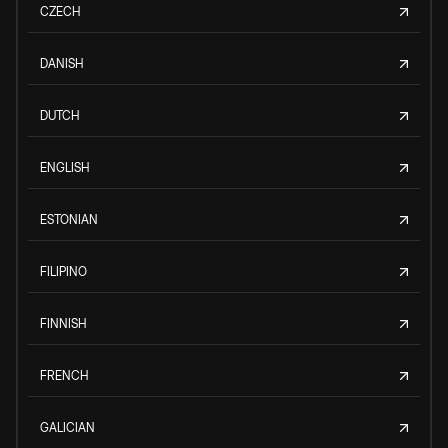
CZECH
DANISH
DUTCH
ENGLISH
ESTONIAN
FILIPINO
FINNISH
FRENCH
GALICIAN