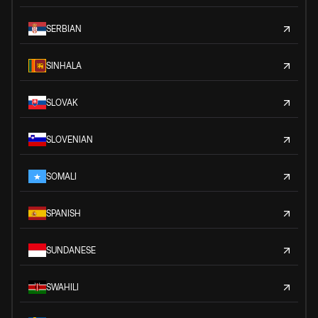
SERBIAN
SINHALA
SLOVAK
SLOVENIAN
SOMALI
SPANISH
SUNDANESE
SWAHILI