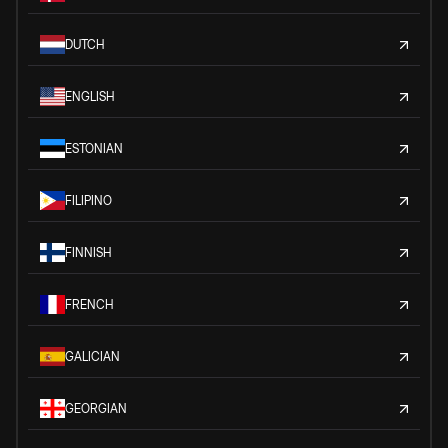
DUTCH
ENGLISH
ESTONIAN
FILIPINO
FINNISH
FRENCH
GALICIAN
GEORGIAN