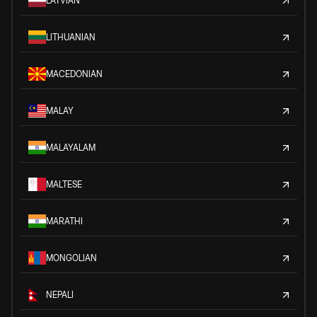
LATVIAN
LITHUANIAN
MACEDONIAN
MALAY
MALAYALAM
MALTESE
MARATHI
MONGOLIAN
NEPALI