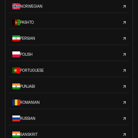
NORWEGIAN
PASHTO
PERSIAN
POLISH
PORTUGUESE
PUNJABI
ROMANIAN
RUSSIAN
SANSKRIT