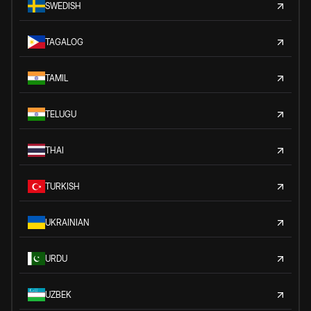
SWEDISH
TAGALOG
TAMIL
TELUGU
THAI
TURKISH
UKRAINIAN
URDU
UZBEK