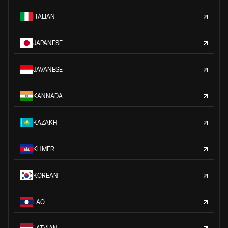
ITALIAN
JAPANESE
JAVANESE
KANNADA
KAZAKH
KHMER
KOREAN
LAO