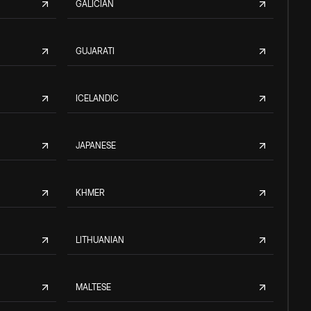
GALICIAN
GUJARATI
ICELANDIC
JAPANESE
KHMER
LITHUANIAN
MALTESE