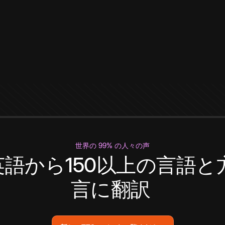
世界の 99% の人々の声
英語から150以上の言語と
言に翻訳