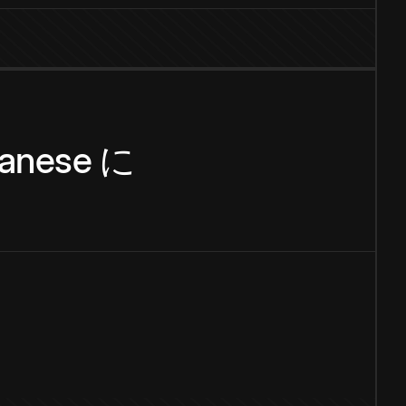
anese
に