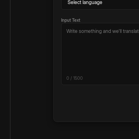
Input Text
0
/ 1500