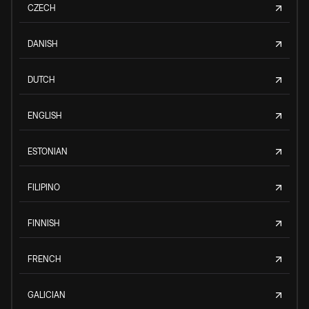
CZECH
DANISH
DUTCH
ENGLISH
ESTONIAN
FILIPINO
FINNISH
FRENCH
GALICIAN