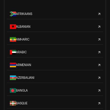
AFRIKAANS
ALBANIAN
AMHARIC
ARABIC
ARMENIAN
AZERBAIJANI
BANGLA
BASQUE