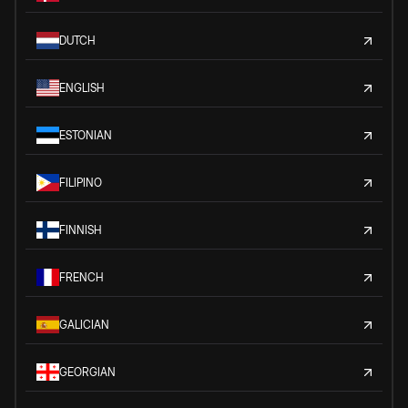
DUTCH
ENGLISH
ESTONIAN
FILIPINO
FINNISH
FRENCH
GALICIAN
GEORGIAN