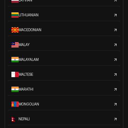
LATVIAN
LITHUANIAN
MACEDONIAN
MALAY
MALAYALAM
MALTESE
MARATHI
MONGOLIAN
NEPALI