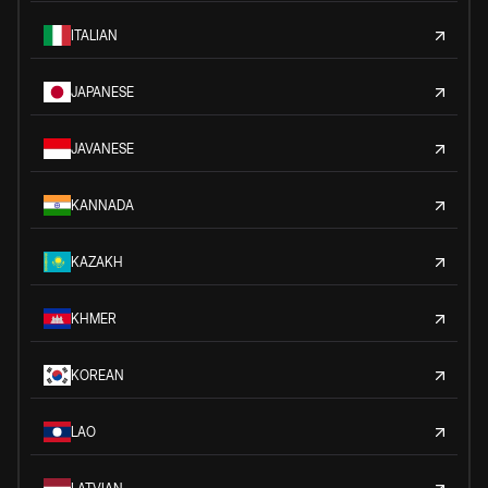
ITALIAN
JAPANESE
JAVANESE
KANNADA
KAZAKH
KHMER
KOREAN
LAO