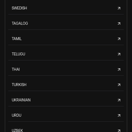
SWEDISH
TAGALOG
TAMIL
TELUGU
THAI
TURKISH
UKRAINIAN
URDU
UZBEK