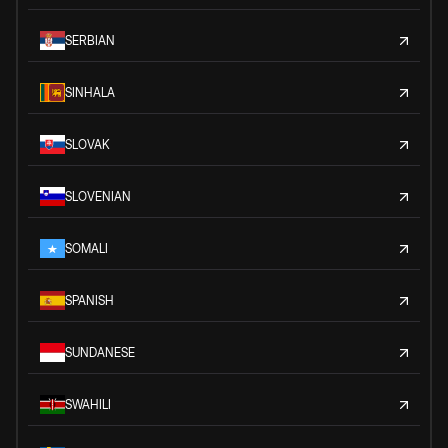
SERBIAN
SINHALA
SLOVAK
SLOVENIAN
SOMALI
SPANISH
SUNDANESE
SWAHILI