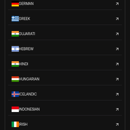
GERMAN
GREEK
GUJARATI
HEBREW
HINDI
HUNGARIAN
ICELANDIC
INDONESIAN
IRISH