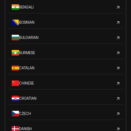
BENGALI
BOSNIAN
BULGARIAN
BURMESE
CATALAN
CHINESE
CROATIAN
CZECH
DANISH