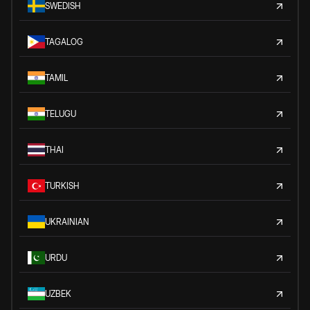
SWEDISH
TAGALOG
TAMIL
TELUGU
THAI
TURKISH
UKRAINIAN
URDU
UZBEK