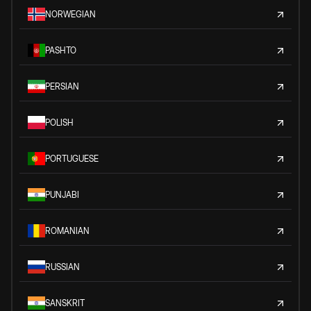
NORWEGIAN
PASHTO
PERSIAN
POLISH
PORTUGUESE
PUNJABI
ROMANIAN
RUSSIAN
SANSKRIT