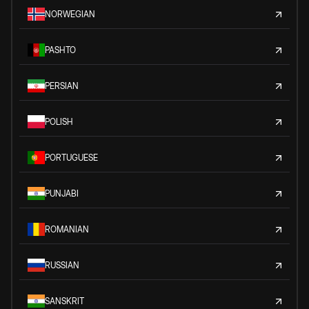
NORWEGIAN
PASHTO
PERSIAN
POLISH
PORTUGUESE
PUNJABI
ROMANIAN
RUSSIAN
SANSKRIT