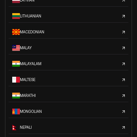
LATVIAN
LITHUANIAN
MACEDONIAN
MALAY
MALAYALAM
MALTESE
MARATHI
MONGOLIAN
NEPALI