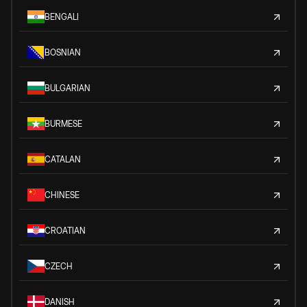
BENGALI
BOSNIAN
BULGARIAN
BURMESE
CATALAN
CHINESE
CROATIAN
CZECH
DANISH