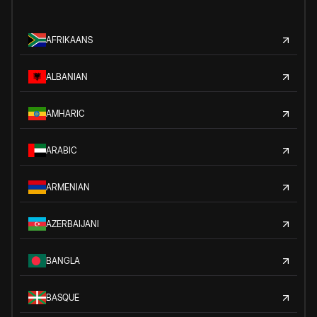
AFRIKAANS
ALBANIAN
AMHARIC
ARABIC
ARMENIAN
AZERBAIJANI
BANGLA
BASQUE