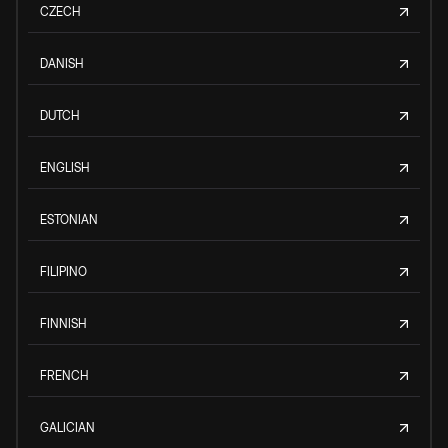
CZECH
DANISH
DUTCH
ENGLISH
ESTONIAN
FILIPINO
FINNISH
FRENCH
GALICIAN