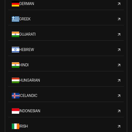
GERMAN
GREEK
GUJARATI
HEBREW
HINDI
HUNGARIAN
ICELANDIC
INDONESIAN
IRISH