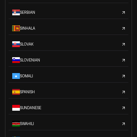
SERBIAN
SINHALA
SLOVAK
SLOVENIAN
SOMALI
SPANISH
SUNDANESE
SWAHILI