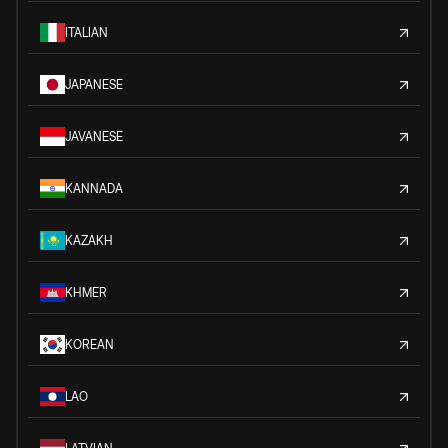
ITALIAN
JAPANESE
JAVANESE
KANNADA
KAZAKH
KHMER
KOREAN
LAO