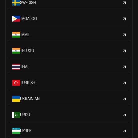
SWEDISH
TAGALOG
TAMIL
TELUGU
THAI
TURKISH
UKRAINIAN
URDU
UZBEK