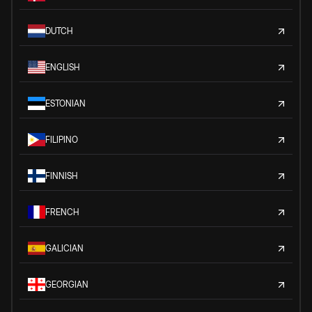
DUTCH
ENGLISH
ESTONIAN
FILIPINO
FINNISH
FRENCH
GALICIAN
GEORGIAN