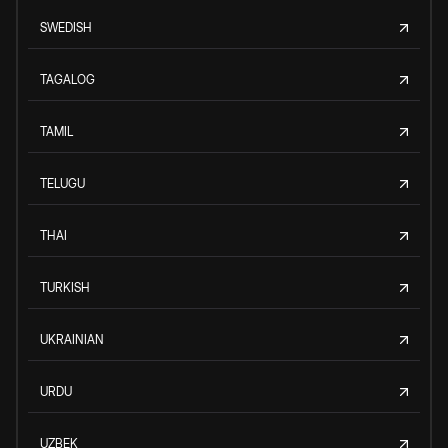
SWEDISH
TAGALOG
TAMIL
TELUGU
THAI
TURKISH
UKRAINIAN
URDU
UZBEK