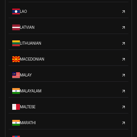
LAO
LATVIAN
LITHUANIAN
MACEDONIAN
MALAY
MALAYALAM
MALTESE
MARATHI