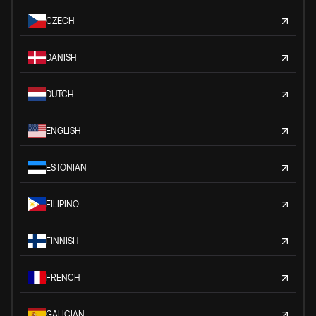
CZECH
DANISH
DUTCH
ENGLISH
ESTONIAN
FILIPINO
FINNISH
FRENCH
GALICIAN