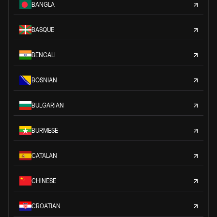
BANGLA
BASQUE
BENGALI
BOSNIAN
BULGARIAN
BURMESE
CATALAN
CHINESE
CROATIAN