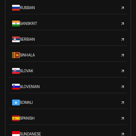
RUSSIAN
SANSKRIT
SERBIAN
SINHALA
SLOVAK
SLOVENIAN
SOMALI
SPANISH
SUNDANESE