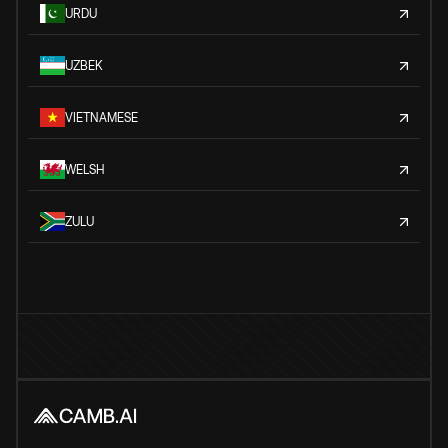
URDU
UZBEK
VIETNAMESE
WELSH
ZULU