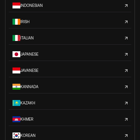
INDONESIAN
IRISH
ITALIAN
JAPANESE
JAVANESE
KANNADA
KAZAKH
KHMER
KOREAN