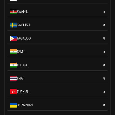
SWAHILI
SWEDISH
TAGALOG
TAMIL
TELUGU
THAI
TURKISH
UKRAINIAN