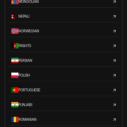
MONGOLIAN
NEPALI
NORWEGIAN
PASHTO
PERSIAN
POLISH
PORTUGUESE
PUNJABI
ROMANIAN