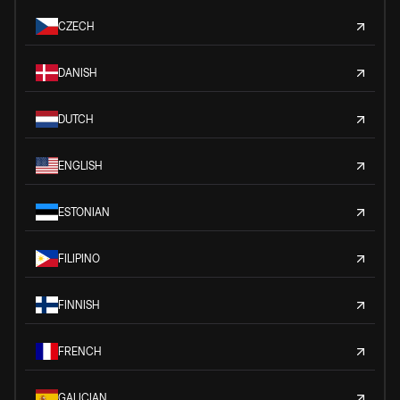
CZECH
DANISH
DUTCH
ENGLISH
ESTONIAN
FILIPINO
FINNISH
FRENCH
GALICIAN