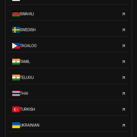
SWAHILI
SWEDISH
TAGALOG
TAMIL
TELUGU
THAI
TURKISH
UKRAINIAN