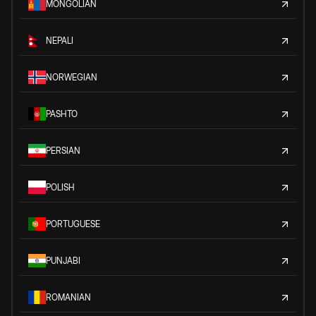
MONGOLIAN
NEPALI
NORWEGIAN
PASHTO
PERSIAN
POLISH
PORTUGUESE
PUNJABI
ROMANIAN