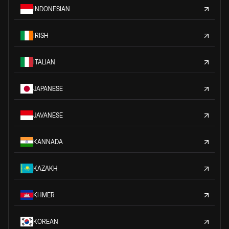
INDONESIAN
IRISH
ITALIAN
JAPANESE
JAVANESE
KANNADA
KAZAKH
KHMER
KOREAN