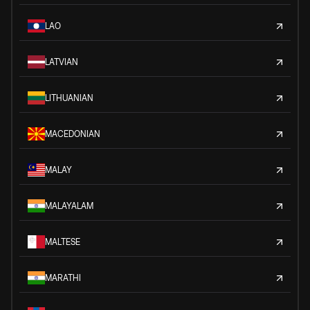
LAO
LATVIAN
LITHUANIAN
MACEDONIAN
MALAY
MALAYALAM
MALTESE
MARATHI