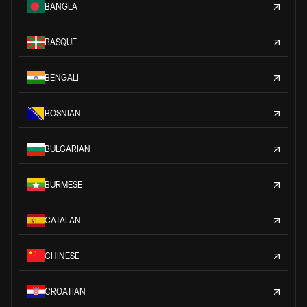
BANGLA
BASQUE
BENGALI
BOSNIAN
BULGARIAN
BURMESE
CATALAN
CHINESE
CROATIAN