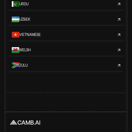
URDU
UZBEK
VIETNAMESE
WELSH
ZULU