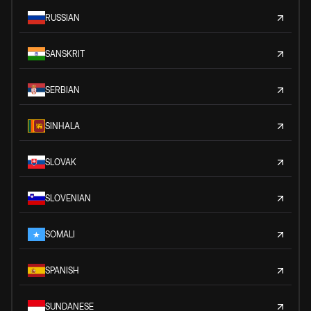
RUSSIAN
SANSKRIT
SERBIAN
SINHALA
SLOVAK
SLOVENIAN
SOMALI
SPANISH
SUNDANESE