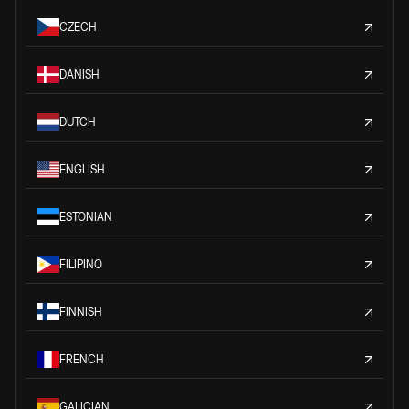
CZECH
DANISH
DUTCH
ENGLISH
ESTONIAN
FILIPINO
FINNISH
FRENCH
GALICIAN