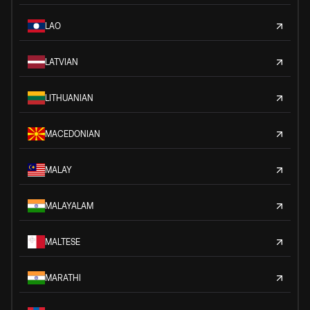
LAO
LATVIAN
LITHUANIAN
MACEDONIAN
MALAY
MALAYALAM
MALTESE
MARATHI