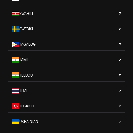
SWAHILI
SWEDISH
TAGALOG
TAMIL
TELUGU
THAI
TURKISH
UKRAINIAN