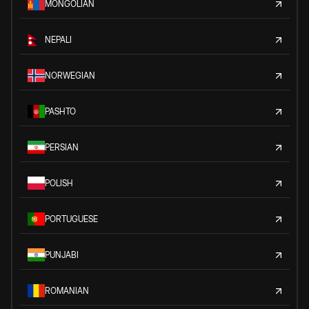
MONGOLIAN
NEPALI
NORWEGIAN
PASHTO
PERSIAN
POLISH
PORTUGUESE
PUNJABI
ROMANIAN