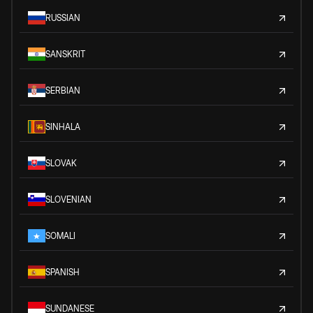
RUSSIAN
SANSKRIT
SERBIAN
SINHALA
SLOVAK
SLOVENIAN
SOMALI
SPANISH
SUNDANESE