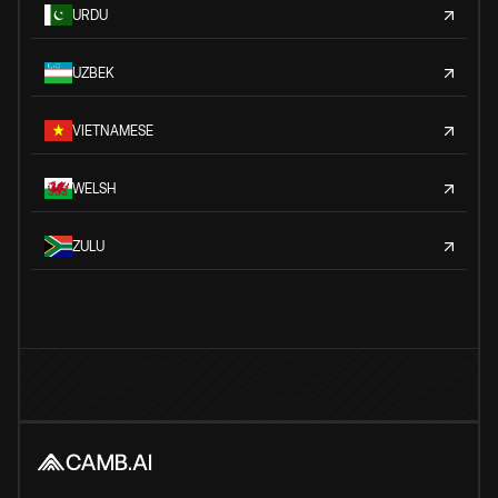
URDU
UZBEK
VIETNAMESE
WELSH
ZULU