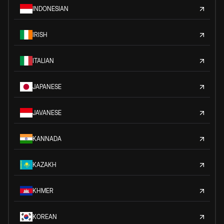
INDONESIAN
IRISH
ITALIAN
JAPANESE
JAVANESE
KANNADA
KAZAKH
KHMER
KOREAN