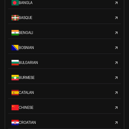
BANGLA
BASQUE
BENGALI
BOSNIAN
BULGARIAN
BURMESE
CATALAN
CHINESE
CROATIAN