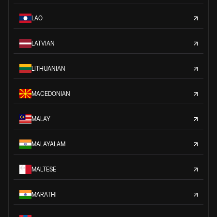
LAO
LATVIAN
LITHUANIAN
MACEDONIAN
MALAY
MALAYALAM
MALTESE
MARATHI