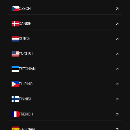
CZECH
DANISH
DUTCH
ENGLISH
ESTONIAN
FILIPINO
FINNISH
FRENCH
GALICIAN