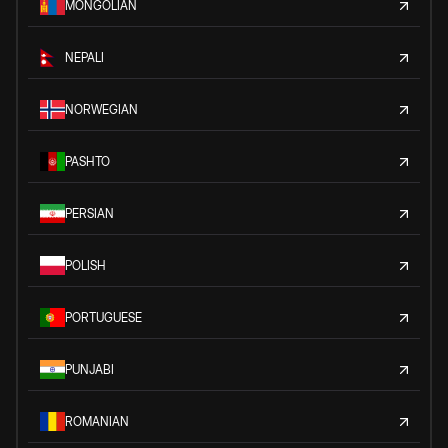
MONGOLIAN
NEPALI
NORWEGIAN
PASHTO
PERSIAN
POLISH
PORTUGUESE
PUNJABI
ROMANIAN