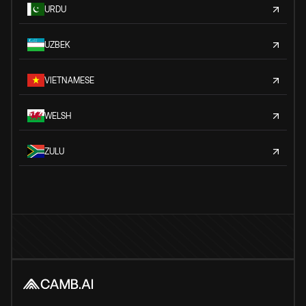
URDU
UZBEK
VIETNAMESE
WELSH
ZULU