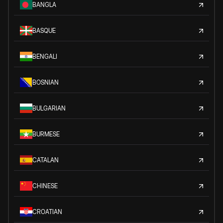
BANGLA
BASQUE
BENGALI
BOSNIAN
BULGARIAN
BURMESE
CATALAN
CHINESE
CROATIAN