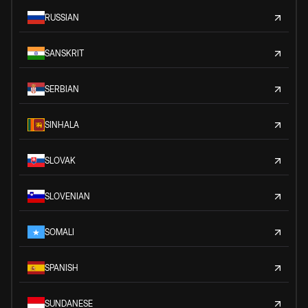
RUSSIAN
SANSKRIT
SERBIAN
SINHALA
SLOVAK
SLOVENIAN
SOMALI
SPANISH
SUNDANESE