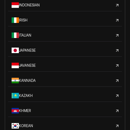
INDONESIAN
IRISH
ITALIAN
JAPANESE
JAVANESE
KANNADA
KAZAKH
KHMER
KOREAN