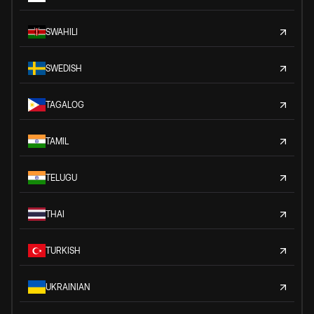
SWAHILI
SWEDISH
TAGALOG
TAMIL
TELUGU
THAI
TURKISH
UKRAINIAN