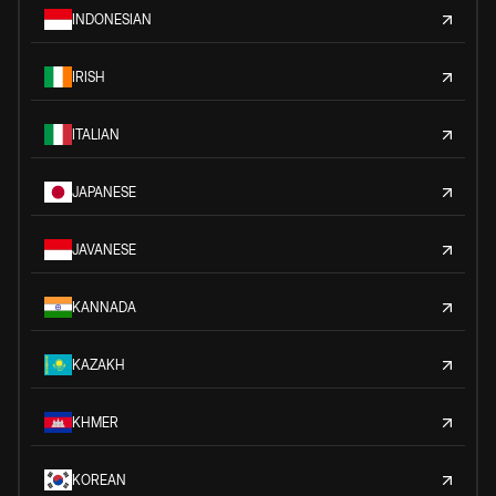
INDONESIAN
IRISH
ITALIAN
JAPANESE
JAVANESE
KANNADA
KAZAKH
KHMER
KOREAN