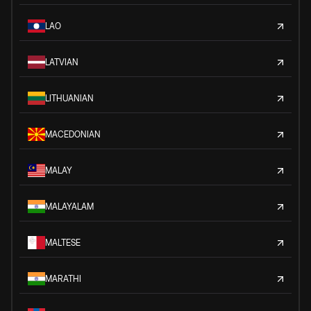
LAO
LATVIAN
LITHUANIAN
MACEDONIAN
MALAY
MALAYALAM
MALTESE
MARATHI