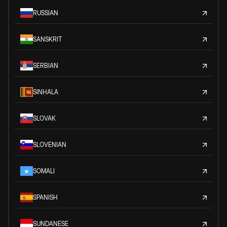
RUSSIAN
SANSKRIT
SERBIAN
SINHALA
SLOVAK
SLOVENIAN
SOMALI
SPANISH
SUNDANESE