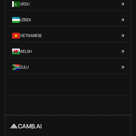
URDU
UZBEK
VIETNAMESE
WELSH
ZULU