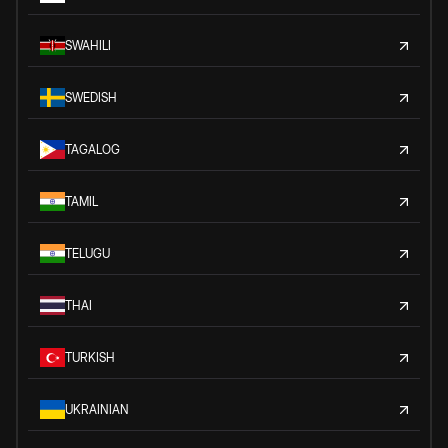
SWAHILI
SWEDISH
TAGALOG
TAMIL
TELUGU
THAI
TURKISH
UKRAINIAN