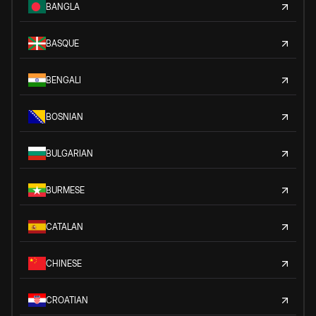
BANGLA
BASQUE
BENGALI
BOSNIAN
BULGARIAN
BURMESE
CATALAN
CHINESE
CROATIAN