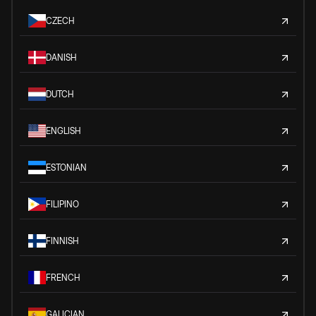
CZECH
DANISH
DUTCH
ENGLISH
ESTONIAN
FILIPINO
FINNISH
FRENCH
GALICIAN