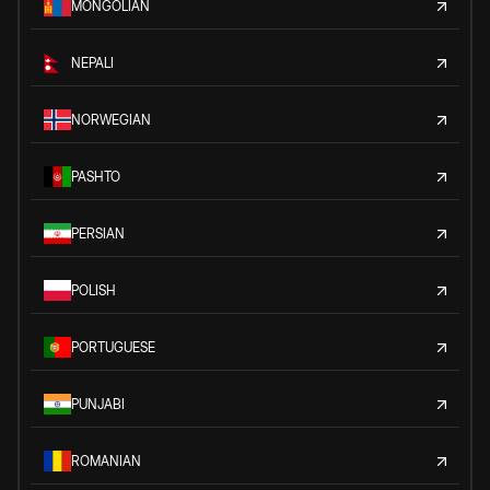
MONGOLIAN
NEPALI
NORWEGIAN
PASHTO
PERSIAN
POLISH
PORTUGUESE
PUNJABI
ROMANIAN