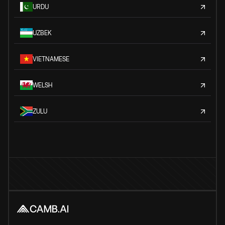
URDU
UZBEK
VIETNAMESE
WELSH
ZULU