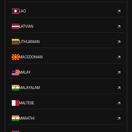
LAO
LATVIAN
LITHUANIAN
MACEDONIAN
MALAY
MALAYALAM
MALTESE
MARATHI