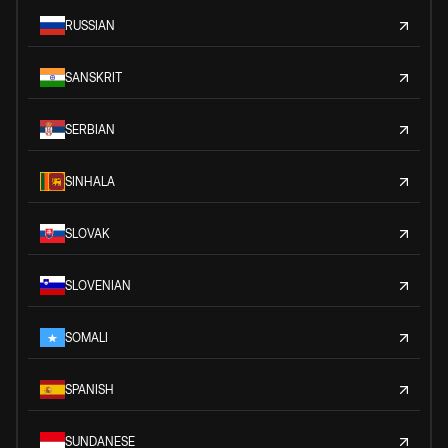
RUSSIAN
SANSKRIT
SERBIAN
SINHALA
SLOVAK
SLOVENIAN
SOMALI
SPANISH
SUNDANESE