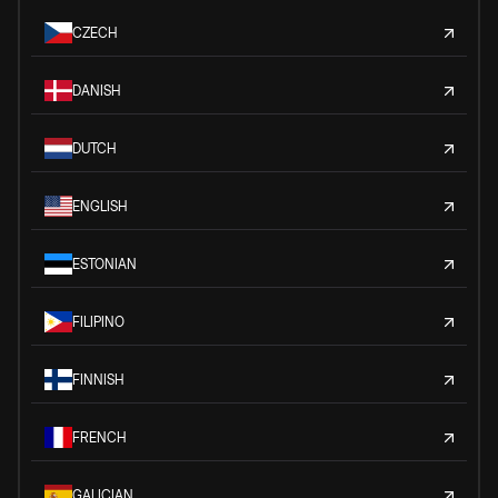
CZECH
DANISH
DUTCH
ENGLISH
ESTONIAN
FILIPINO
FINNISH
FRENCH
GALICIAN