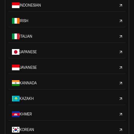
INDONESIAN
IRISH
ITALIAN
JAPANESE
JAVANESE
KANNADA
KAZAKH
KHMER
KOREAN