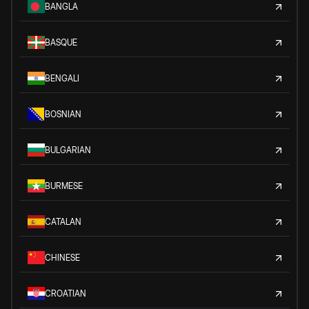
BANGLA
BASQUE
BENGALI
BOSNIAN
BULGARIAN
BURMESE
CATALAN
CHINESE
CROATIAN