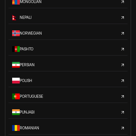
MONGOLIAN
NEPALI
NORWEGIAN
PASHTO
PERSIAN
POLISH
PORTUGUESE
PUNJABI
ROMANIAN