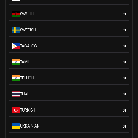
SWAHILI
SWEDISH
TAGALOG
TAMIL
TELUGU
THAI
TURKISH
UKRAINIAN