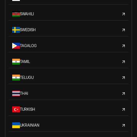
SWAHILI
SWEDISH
TAGALOG
TAMIL
TELUGU
THAI
TURKISH
UKRAINIAN