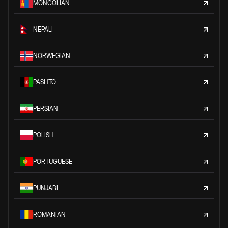
MONGOLIAN
NEPALI
NORWEGIAN
PASHTO
PERSIAN
POLISH
PORTUGUESE
PUNJABI
ROMANIAN