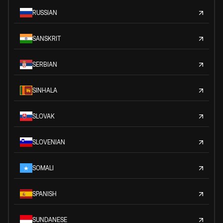
RUSSIAN
SANSKRIT
SERBIAN
SINHALA
SLOVAK
SLOVENIAN
SOMALI
SPANISH
SUNDANESE