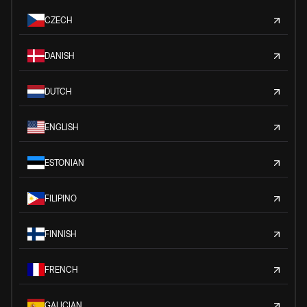
CZECH
DANISH
DUTCH
ENGLISH
ESTONIAN
FILIPINO
FINNISH
FRENCH
GALICIAN