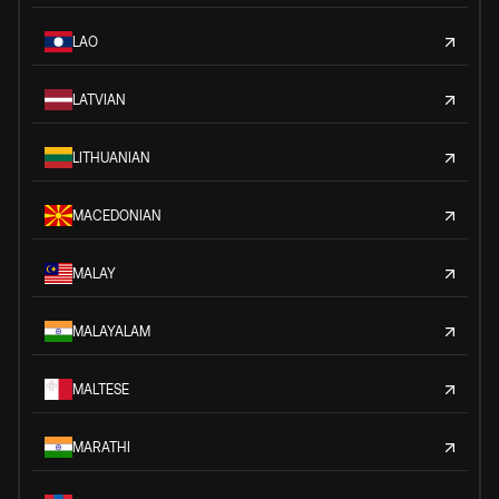
LAO
LATVIAN
LITHUANIAN
MACEDONIAN
MALAY
MALAYALAM
MALTESE
MARATHI