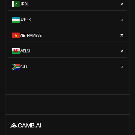
URDU
UZBEK
VIETNAMESE
WELSH
ZULU