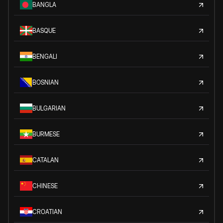
BANGLA
BASQUE
BENGALI
BOSNIAN
BULGARIAN
BURMESE
CATALAN
CHINESE
CROATIAN