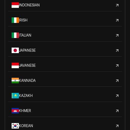
INDONESIAN
IRISH
ITALIAN
JAPANESE
JAVANESE
KANNADA
KAZAKH
KHMER
KOREAN