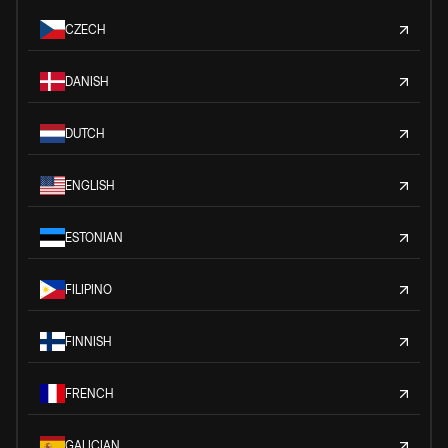
CZECH
DANISH
DUTCH
ENGLISH
ESTONIAN
FILIPINO
FINNISH
FRENCH
GALICIAN