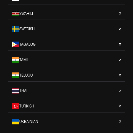
SWAHILI
SWEDISH
TAGALOG
TAMIL
TELUGU
THAI
TURKISH
UKRAINIAN