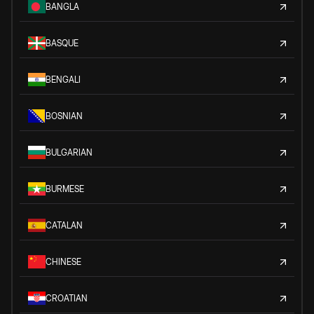
BANGLA
BASQUE
BENGALI
BOSNIAN
BULGARIAN
BURMESE
CATALAN
CHINESE
CROATIAN