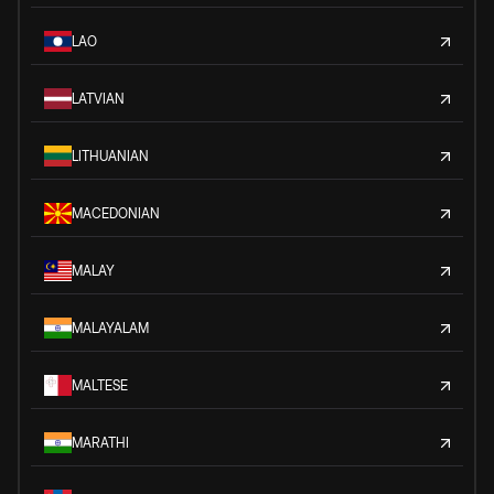
LAO
LATVIAN
LITHUANIAN
MACEDONIAN
MALAY
MALAYALAM
MALTESE
MARATHI