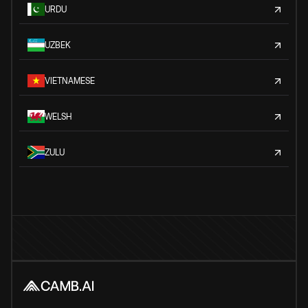
URDU
UZBEK
VIETNAMESE
WELSH
ZULU