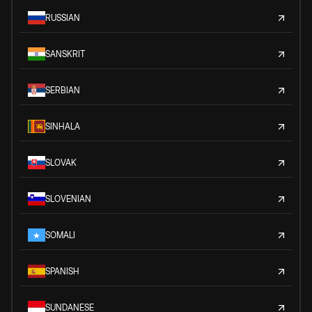
RUSSIAN
SANSKRIT
SERBIAN
SINHALA
SLOVAK
SLOVENIAN
SOMALI
SPANISH
SUNDANESE