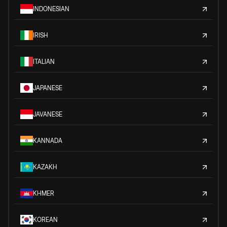
INDONESIAN
IRISH
ITALIAN
JAPANESE
JAVANESE
KANNADA
KAZAKH
KHMER
KOREAN