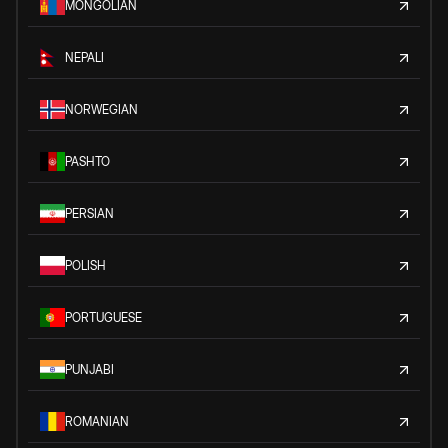
MONGOLIAN
NEPALI
NORWEGIAN
PASHTO
PERSIAN
POLISH
PORTUGUESE
PUNJABI
ROMANIAN