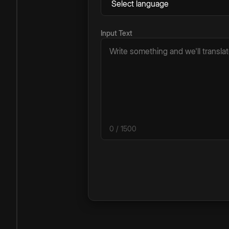
Input Text
0
/ 1500