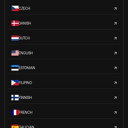
CZECH
DANISH
DUTCH
ENGLISH
ESTONIAN
FILIPINO
FINNISH
FRENCH
GALICIAN