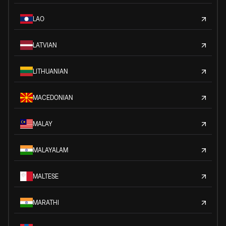
LAO
LATVIAN
LITHUANIAN
MACEDONIAN
MALAY
MALAYALAM
MALTESE
MARATHI