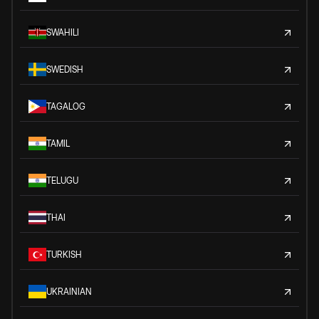
SWAHILI
SWEDISH
TAGALOG
TAMIL
TELUGU
THAI
TURKISH
UKRAINIAN