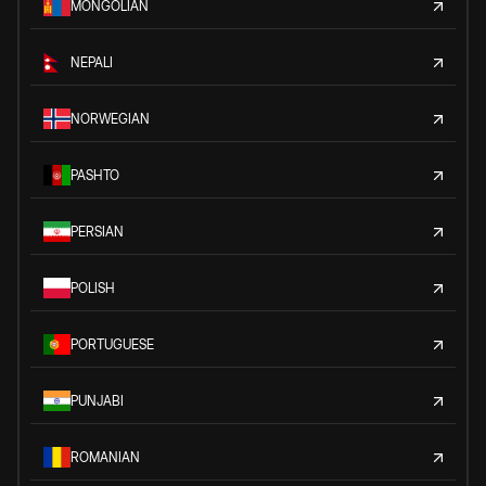
MONGOLIAN
NEPALI
NORWEGIAN
PASHTO
PERSIAN
POLISH
PORTUGUESE
PUNJABI
ROMANIAN