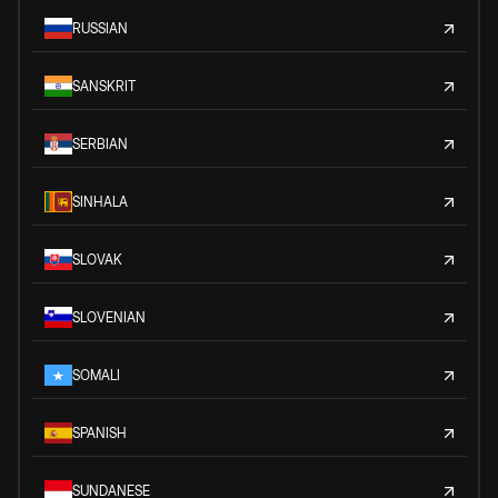
RUSSIAN
SANSKRIT
SERBIAN
SINHALA
SLOVAK
SLOVENIAN
SOMALI
SPANISH
SUNDANESE