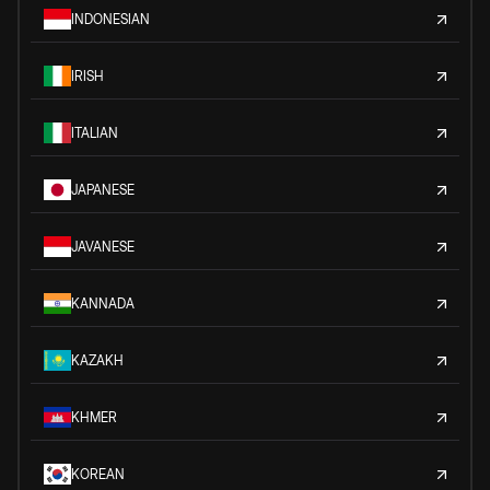
INDONESIAN
IRISH
ITALIAN
JAPANESE
JAVANESE
KANNADA
KAZAKH
KHMER
KOREAN