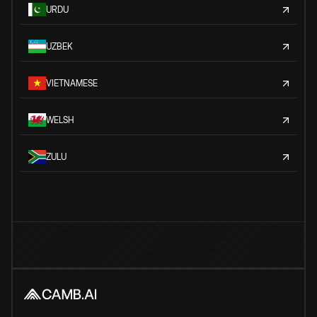
URDU
UZBEK
VIETNAMESE
WELSH
ZULU