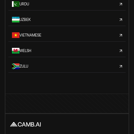
URDU
UZBEK
VIETNAMESE
WELSH
ZULU