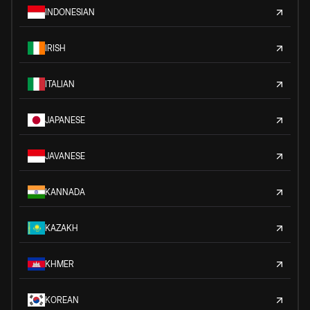
INDONESIAN
IRISH
ITALIAN
JAPANESE
JAVANESE
KANNADA
KAZAKH
KHMER
KOREAN