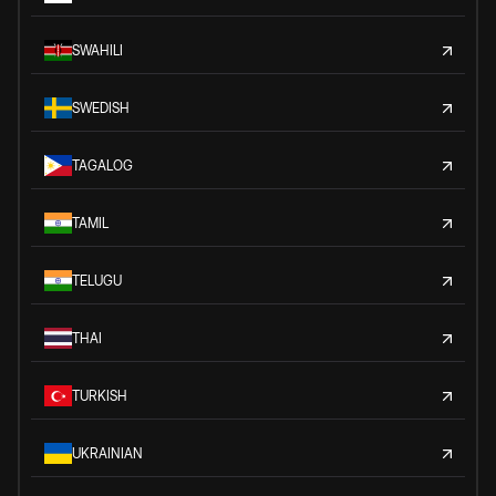
SWAHILI
SWEDISH
TAGALOG
TAMIL
TELUGU
THAI
TURKISH
UKRAINIAN