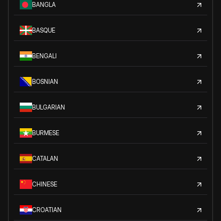
BANGLA
BASQUE
BENGALI
BOSNIAN
BULGARIAN
BURMESE
CATALAN
CHINESE
CROATIAN