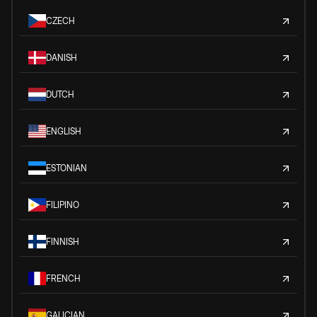
CZECH
DANISH
DUTCH
ENGLISH
ESTONIAN
FILIPINO
FINNISH
FRENCH
GALICIAN