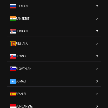
RUSSIAN
SANSKRIT
SERBIAN
SINHALA
SLOVAK
SLOVENIAN
SOMALI
SPANISH
SUNDANESE