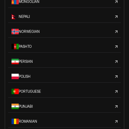
MONGOLIAN
NEPALI
NORWEGIAN
PASHTO
PERSIAN
POLISH
PORTUGUESE
PUNJABI
ROMANIAN