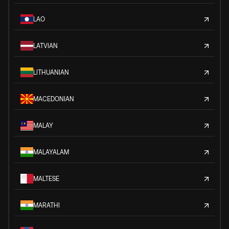
LAO
LATVIAN
LITHUANIAN
MACEDONIAN
MALAY
MALAYALAM
MALTESE
MARATHI