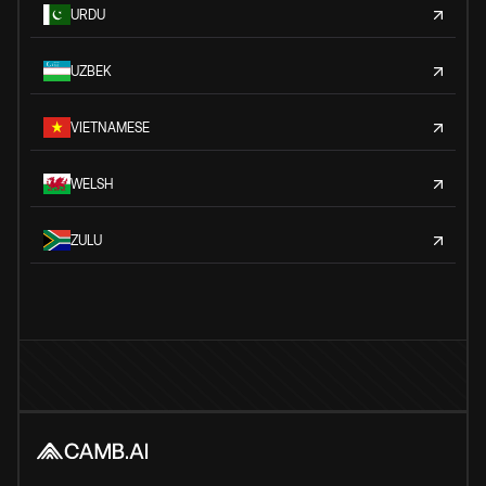
URDU
UZBEK
VIETNAMESE
WELSH
ZULU