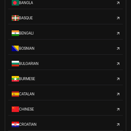
BANGLA
BASQUE
BENGALI
BOSNIAN
BULGARIAN
BURMESE
CATALAN
CHINESE
CROATIAN