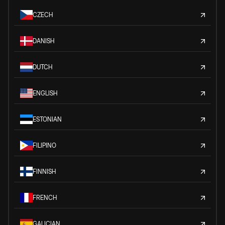
CZECH
DANISH
DUTCH
ENGLISH
ESTONIAN
FILIPINO
FINNISH
FRENCH
GALICIAN