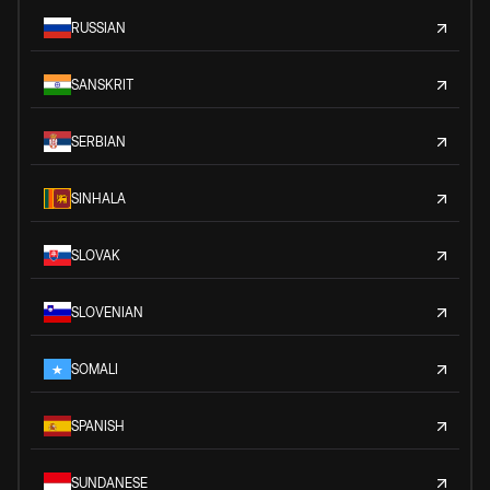
RUSSIAN
SANSKRIT
SERBIAN
SINHALA
SLOVAK
SLOVENIAN
SOMALI
SPANISH
SUNDANESE