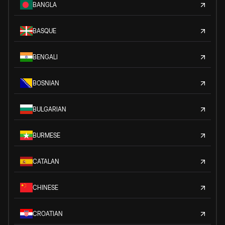
BANGLA
BASQUE
BENGALI
BOSNIAN
BULGARIAN
BURMESE
CATALAN
CHINESE
CROATIAN