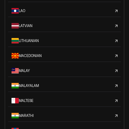
LAO
LATVIAN
LITHUANIAN
MACEDONIAN
MALAY
MALAYALAM
MALTESE
MARATHI