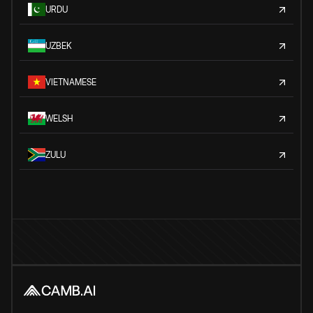
URDU
UZBEK
VIETNAMESE
WELSH
ZULU