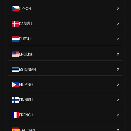
CZECH
DANISH
DUTCH
ENGLISH
ESTONIAN
FILIPINO
FINNISH
FRENCH
GALICIAN