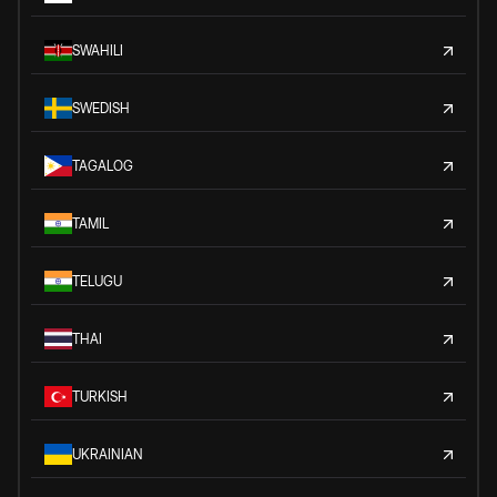
SWAHILI
SWEDISH
TAGALOG
TAMIL
TELUGU
THAI
TURKISH
UKRAINIAN