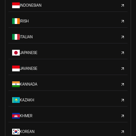
INDONESIAN
IRISH
ITALIAN
JAPANESE
JAVANESE
KANNADA
KAZAKH
KHMER
KOREAN