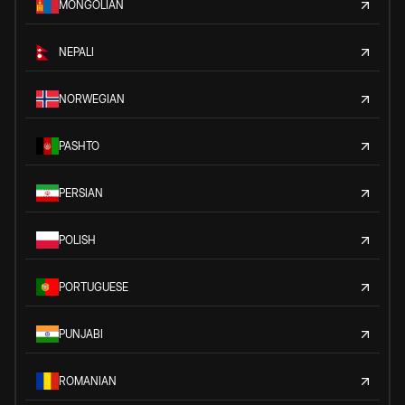
MONGOLIAN
NEPALI
NORWEGIAN
PASHTO
PERSIAN
POLISH
PORTUGUESE
PUNJABI
ROMANIAN