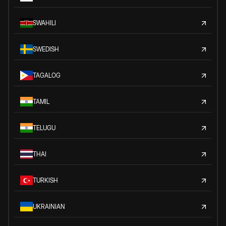
SWAHILI
SWEDISH
TAGALOG
TAMIL
TELUGU
THAI
TURKISH
UKRAINIAN