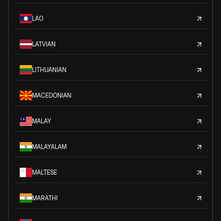
LAO
LATVIAN
LITHUANIAN
MACEDONIAN
MALAY
MALAYALAM
MALTESE
MARATHI