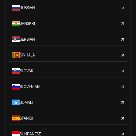
RUSSIAN
SANSKRIT
SERBIAN
SINHALA
SLOVAK
SLOVENIAN
SOMALI
SPANISH
SUNDANESE