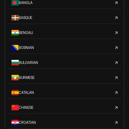
BANGLA
BASQUE
BENGALI
BOSNIAN
BULGARIAN
BURMESE
CATALAN
CHINESE
CROATIAN