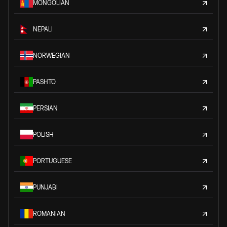
MONGOLIAN
NEPALI
NORWEGIAN
PASHTO
PERSIAN
POLISH
PORTUGUESE
PUNJABI
ROMANIAN