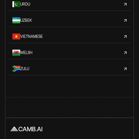
URDU
UZBEK
VIETNAMESE
WELSH
ZULU