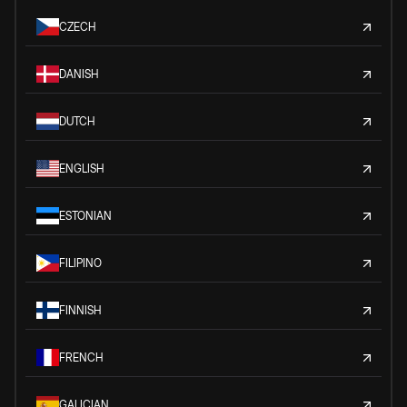
CZECH
DANISH
DUTCH
ENGLISH
ESTONIAN
FILIPINO
FINNISH
FRENCH
GALICIAN