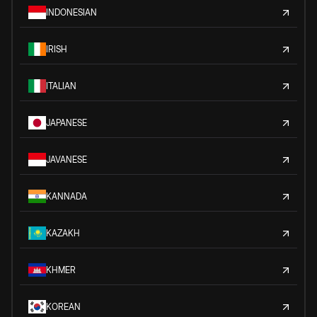
INDONESIAN
IRISH
ITALIAN
JAPANESE
JAVANESE
KANNADA
KAZAKH
KHMER
KOREAN