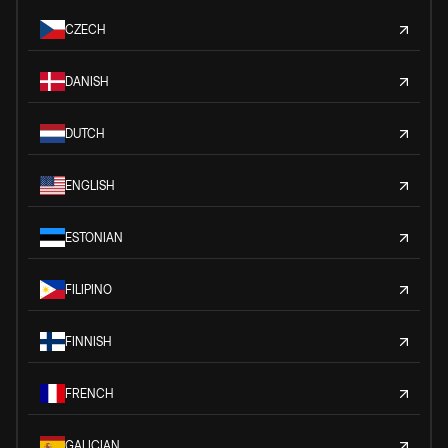
CZECH
DANISH
DUTCH
ENGLISH
ESTONIAN
FILIPINO
FINNISH
FRENCH
GALICIAN