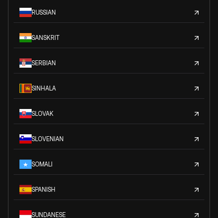
RUSSIAN
SANSKRIT
SERBIAN
SINHALA
SLOVAK
SLOVENIAN
SOMALI
SPANISH
SUNDANESE