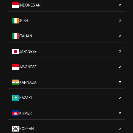
INDONESIAN
IRISH
ITALIAN
JAPANESE
JAVANESE
KANNADA
KAZAKH
KHMER
KOREAN