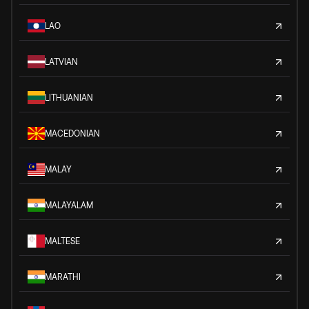
LAO
LATVIAN
LITHUANIAN
MACEDONIAN
MALAY
MALAYALAM
MALTESE
MARATHI