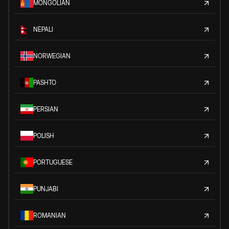
MONGOLIAN
NEPALI
NORWEGIAN
PASHTO
PERSIAN
POLISH
PORTUGUESE
PUNJABI
ROMANIAN