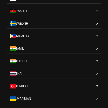
SWAHILI
SWEDISH
TAGALOG
TAMIL
TELUGU
THAI
TURKISH
UKRAINIAN