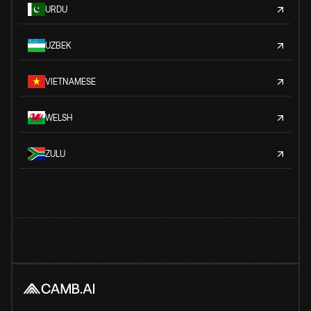
URDU
UZBEK
VIETNAMESE
WELSH
ZULU