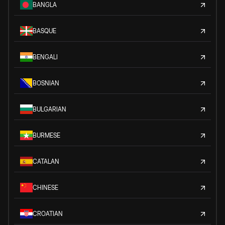
BANGLA
BASQUE
BENGALI
BOSNIAN
BULGARIAN
BURMESE
CATALAN
CHINESE
CROATIAN