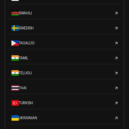
SWAHILI
SWEDISH
TAGALOG
TAMIL
TELUGU
THAI
TURKISH
UKRAINIAN