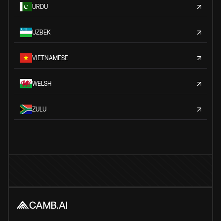
URDU
UZBEK
VIETNAMESE
WELSH
ZULU