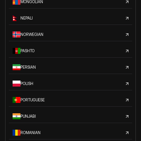
MONGOLIAN
NEPALI
NORWEGIAN
PASHTO
PERSIAN
POLISH
PORTUGUESE
PUNJABI
ROMANIAN