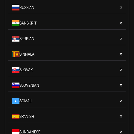
RUSSIAN
SANSKRIT
SERBIAN
SINHALA
SLOVAK
SLOVENIAN
SOMALI
SPANISH
SUNDANESE