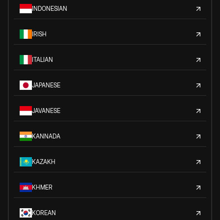
INDONESIAN
IRISH
ITALIAN
JAPANESE
JAVANESE
KANNADA
KAZAKH
KHMER
KOREAN