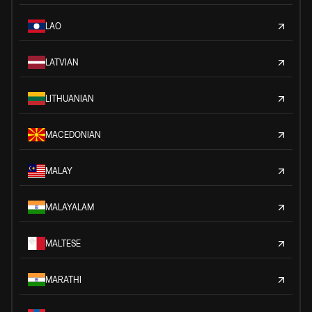
LAO
LATVIAN
LITHUANIAN
MACEDONIAN
MALAY
MALAYALAM
MALTESE
MARATHI