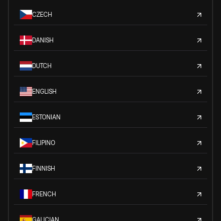
CZECH
DANISH
DUTCH
ENGLISH
ESTONIAN
FILIPINO
FINNISH
FRENCH
GALICIAN