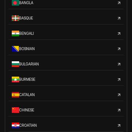
BANGLA
BASQUE
BENGALI
BOSNIAN
BULGARIAN
BURMESE
CATALAN
CHINESE
CROATIAN