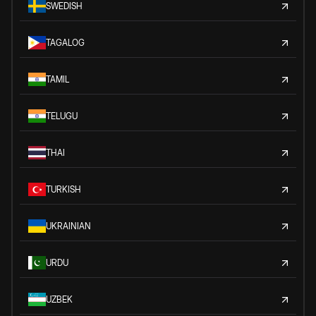
SWEDISH
TAGALOG
TAMIL
TELUGU
THAI
TURKISH
UKRAINIAN
URDU
UZBEK