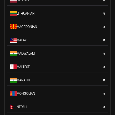
LATVIAN
LITHUANIAN
MACEDONIAN
MALAY
MALAYALAM
MALTESE
MARATHI
MONGOLIAN
NEPALI