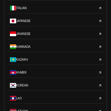
ITALIAN
JAPANESE
JAVANESE
KANNADA
KAZAKH
KHMER
KOREAN
LAO