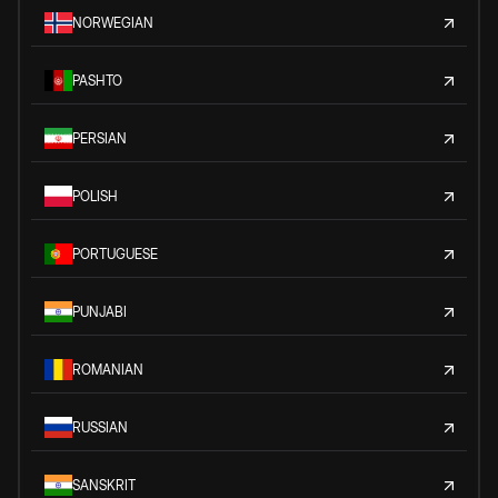
NORWEGIAN
PASHTO
PERSIAN
POLISH
PORTUGUESE
PUNJABI
ROMANIAN
RUSSIAN
SANSKRIT