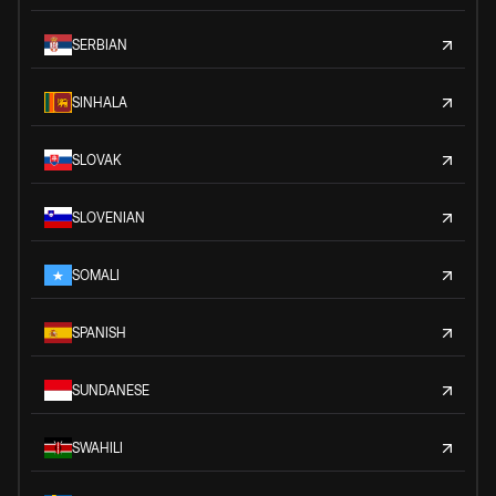
SERBIAN
SINHALA
SLOVAK
SLOVENIAN
SOMALI
SPANISH
SUNDANESE
SWAHILI