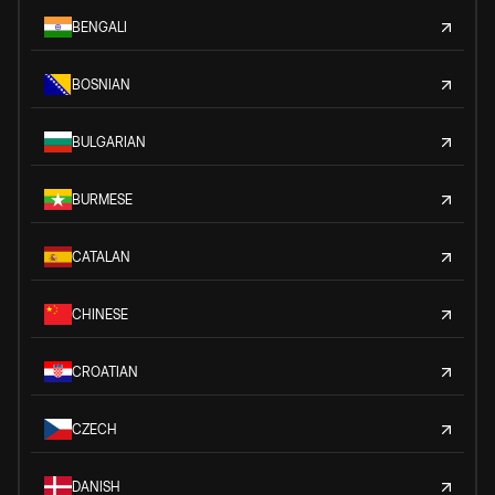
BENGALI
BOSNIAN
BULGARIAN
BURMESE
CATALAN
CHINESE
CROATIAN
CZECH
DANISH