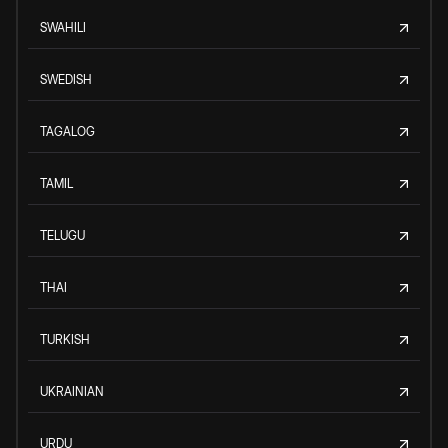
SWAHILI
SWEDISH
TAGALOG
TAMIL
TELUGU
THAI
TURKISH
UKRAINIAN
URDU