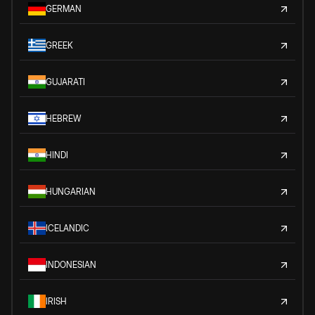
GERMAN
GREEK
GUJARATI
HEBREW
HINDI
HUNGARIAN
ICELANDIC
INDONESIAN
IRISH