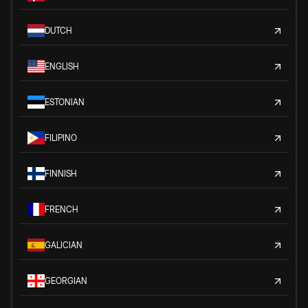
DUTCH
ENGLISH
ESTONIAN
FILIPINO
FINNISH
FRENCH
GALICIAN
GEORGIAN