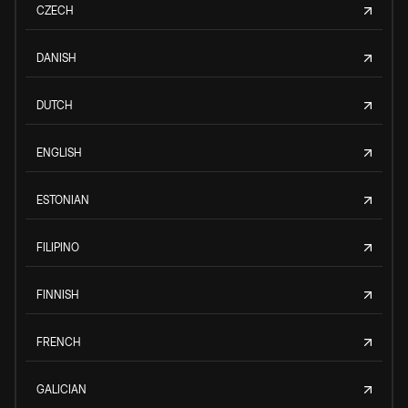
CZECH
DANISH
DUTCH
ENGLISH
ESTONIAN
FILIPINO
FINNISH
FRENCH
GALICIAN