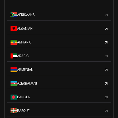
AFRIKAANS
ALBANIAN
AMHARIC
ARABIC
ARMENIAN
AZERBAIJANI
BANGLA
BASQUE