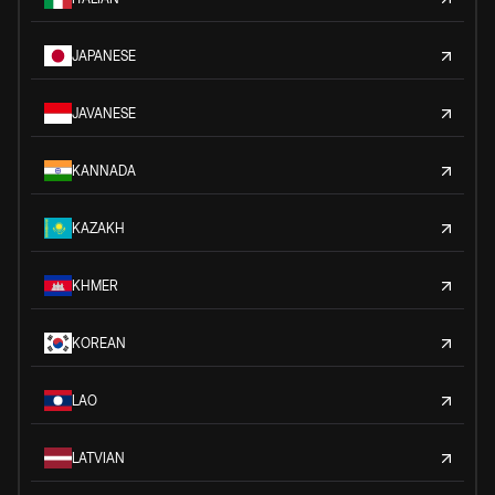
JAPANESE
JAVANESE
KANNADA
KAZAKH
KHMER
KOREAN
LAO
LATVIAN