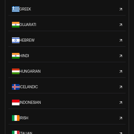
GREEK
GUJARATI
HEBREW
HINDI
HUNGARIAN
ICELANDIC
INDONESIAN
IRISH
ITALIAN