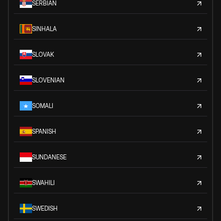
SERBIAN
SINHALA
SLOVAK
SLOVENIAN
SOMALI
SPANISH
SUNDANESE
SWAHILI
SWEDISH