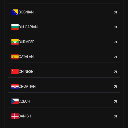
BOSNIAN
BULGARIAN
BURMESE
CATALAN
CHINESE
CROATIAN
CZECH
DANISH