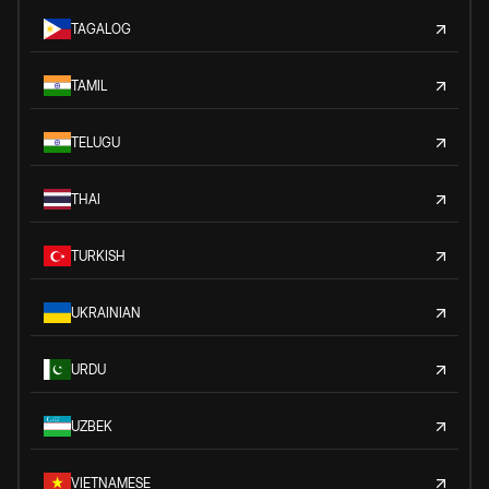
TAGALOG
TAMIL
TELUGU
THAI
TURKISH
UKRAINIAN
URDU
UZBEK
VIETNAMESE