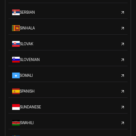
SERBIAN
SINHALA
SLOVAK
SLOVENIAN
SOMALI
SPANISH
SUNDANESE
SWAHILI