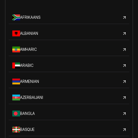
AFRIKAANS
ALBANIAN
AMHARIC
ARABIC
ARMENIAN
AZERBAIJANI
BANGLA
BASQUE