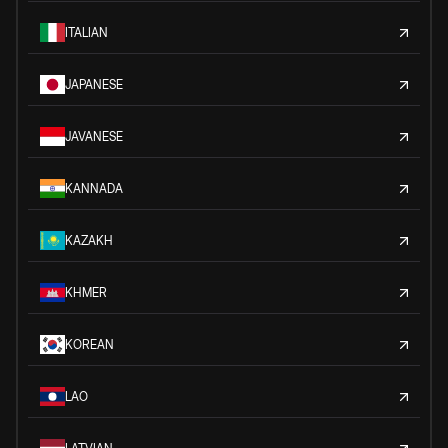
ITALIAN
JAPANESE
JAVANESE
KANNADA
KAZAKH
KHMER
KOREAN
LAO