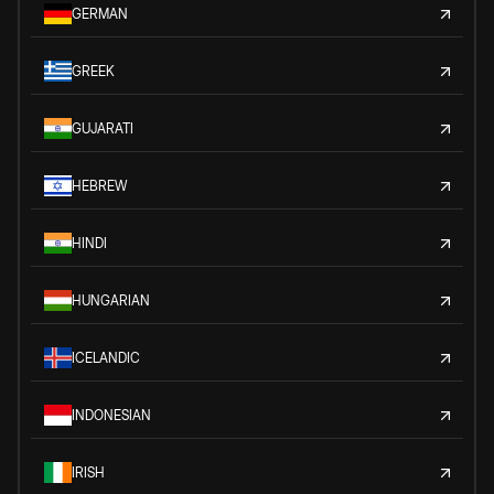
GERMAN
GREEK
GUJARATI
HEBREW
HINDI
HUNGARIAN
ICELANDIC
INDONESIAN
IRISH