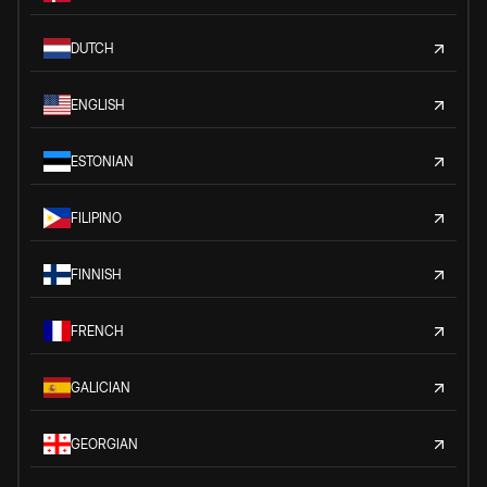
DUTCH
ENGLISH
ESTONIAN
FILIPINO
FINNISH
FRENCH
GALICIAN
GEORGIAN