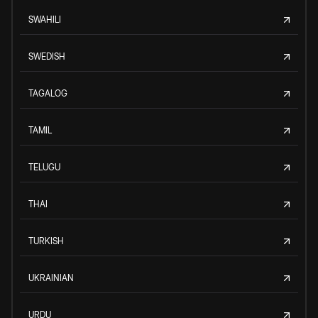
SWAHILI
SWEDISH
TAGALOG
TAMIL
TELUGU
THAI
TURKISH
UKRAINIAN
URDU