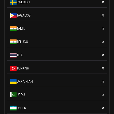
SWEDISH
TAGALOG
TAMIL
TELUGU
THAI
TURKISH
UKRAINIAN
URDU
UZBEK