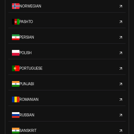
NORWEGIAN
PASHTO
PERSIAN
POLISH
PORTUGUESE
PUNJABI
ROMANIAN
RUSSIAN
SANSKRIT