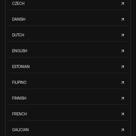
CZECH
DANISH
DUTCH
ENGLISH
ESTONIAN
FILIPINO
FINNISH
FRENCH
GALICIAN