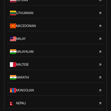
LATVIAN
LITHUANIAN
MACEDONIAN
MALAY
MALAYALAM
MALTESE
MARATHI
MONGOLIAN
NEPALI