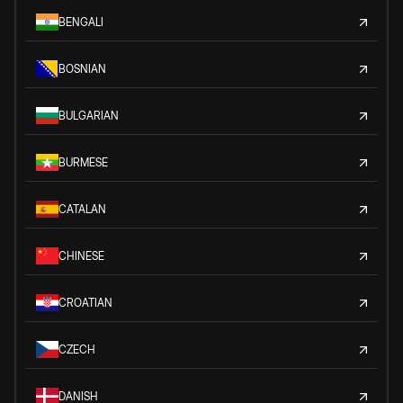
BENGALI
BOSNIAN
BULGARIAN
BURMESE
CATALAN
CHINESE
CROATIAN
CZECH
DANISH