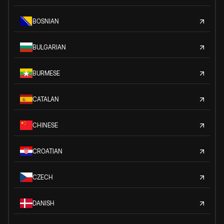
BOSNIAN
BULGARIAN
BURMESE
CATALAN
CHINESE
CROATIAN
CZECH
DANISH