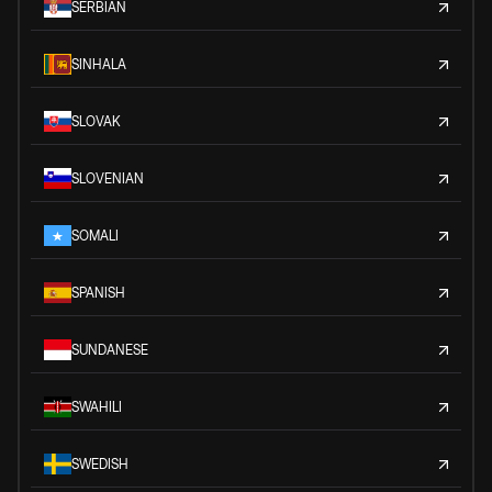
SERBIAN
SINHALA
SLOVAK
SLOVENIAN
SOMALI
SPANISH
SUNDANESE
SWAHILI
SWEDISH