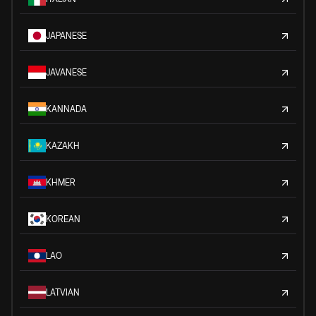
JAPANESE
JAVANESE
KANNADA
KAZAKH
KHMER
KOREAN
LAO
LATVIAN