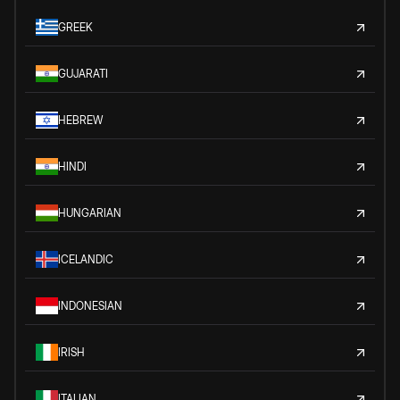
GREEK
GUJARATI
HEBREW
HINDI
HUNGARIAN
ICELANDIC
INDONESIAN
IRISH
ITALIAN