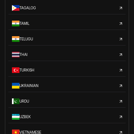
TAGALOG
TAMIL
TELUGU
THAI
TURKISH
UKRAINIAN
URDU
UZBEK
VIETNAMESE