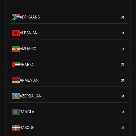
AFRIKAANS
ALBANIAN
AMHARIC
ARABIC
ARMENIAN
AZERBAIJANI
BANGLA
BASQUE