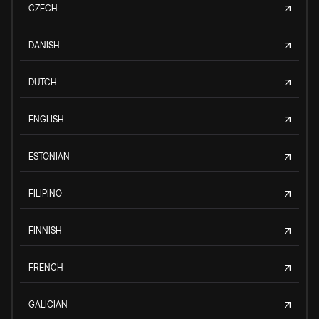
CZECH
DANISH
DUTCH
ENGLISH
ESTONIAN
FILIPINO
FINNISH
FRENCH
GALICIAN