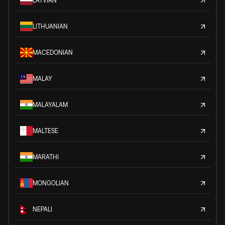
LATVIAN
LITHUANIAN
MACEDONIAN
MALAY
MALAYALAM
MALTESE
MARATHI
MONGOLIAN
NEPALI