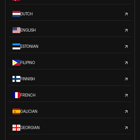
DUTCH
ENGLISH
ESTONIAN
FILIPINO
FINNISH
FRENCH
GALICIAN
GEORGIAN