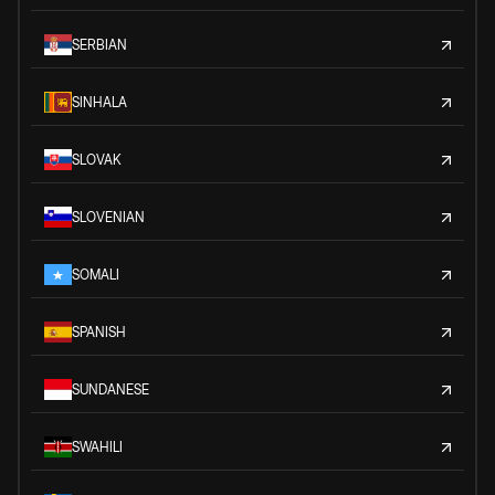
SERBIAN
SINHALA
SLOVAK
SLOVENIAN
SOMALI
SPANISH
SUNDANESE
SWAHILI