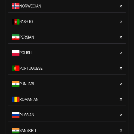
NORWEGIAN
PASHTO
PERSIAN
POLISH
PORTUGUESE
PUNJABI
ROMANIAN
RUSSIAN
SANSKRIT