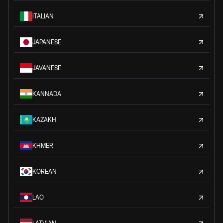
ITALIAN
JAPANESE
JAVANESE
KANNADA
KAZAKH
KHMER
KOREAN
LAO