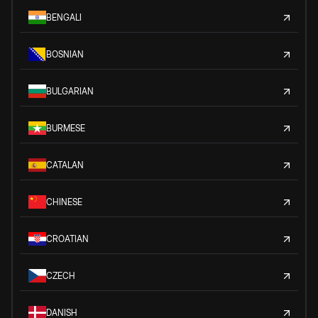
BENGALI
BOSNIAN
BULGARIAN
BURMESE
CATALAN
CHINESE
CROATIAN
CZECH
DANISH