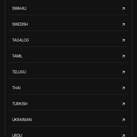
SWAHILI
SWEDISH
TAGALOG
TAMIL
TELUGU
THAI
TURKISH
UKRAINIAN
URDU