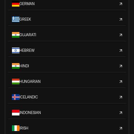
GERMAN
GREEK
GUJARATI
HEBREW
HINDI
HUNGARIAN
ICELANDIC
INDONESIAN
IRISH