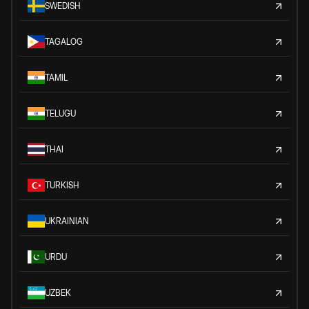
SWEDISH
TAGALOG
TAMIL
TELUGU
THAI
TURKISH
UKRAINIAN
URDU
UZBEK