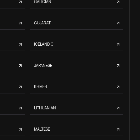
GALICIAN
GUJARATI
ICELANDIC
JAPANESE
KHMER
LITHUANIAN
MALTESE