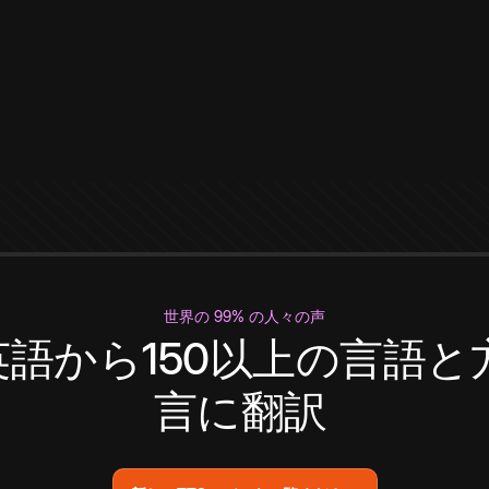
世界の 99% の人々の声
英語から150以上の言語と
言に翻訳