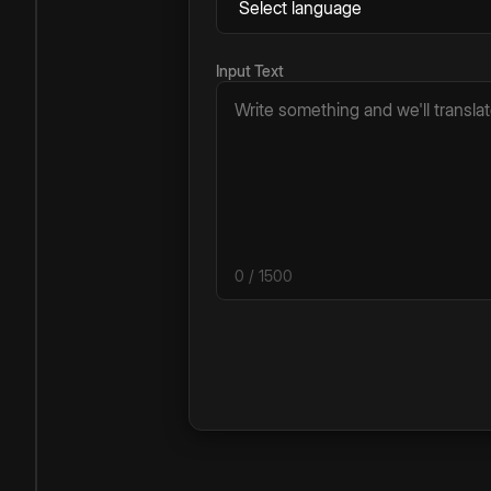
Input Text
0
/ 1500