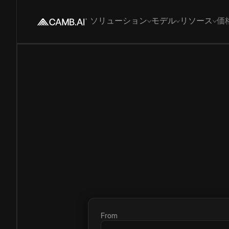
ソリューション
モデル
リソース
価
From