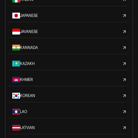
JAPANESE
JAVANESE
KANNADA
KAZAKH
KHMER
KOREAN
LAO
LATVIAN