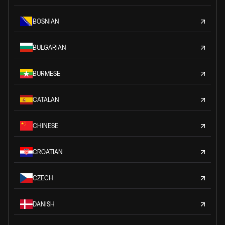
BOSNIAN
BULGARIAN
BURMESE
CATALAN
CHINESE
CROATIAN
CZECH
DANISH