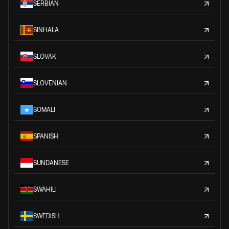
SERBIAN
SINHALA
SLOVAK
SLOVENIAN
SOMALI
SPANISH
SUNDANESE
SWAHILI
SWEDISH