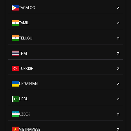
TAGALOG
TAMIL
TELUGU
THAI
TURKISH
UKRAINIAN
URDU
UZBEK
VIETNAMESE