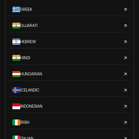
GREEK
GUJARATI
HEBREW
HINDI
HUNGARIAN
ICELANDIC
INDONESIAN
IRISH
ITALIAN