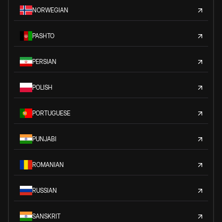
NORWEGIAN
PASHTO
PERSIAN
POLISH
PORTUGUESE
PUNJABI
ROMANIAN
RUSSIAN
SANSKRIT