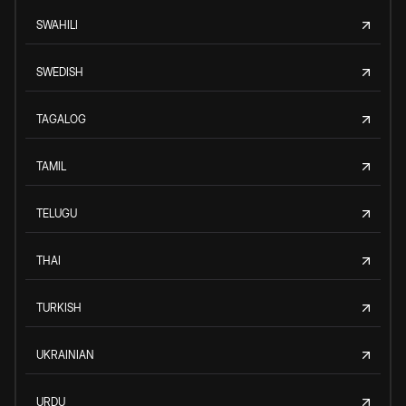
SWAHILI
SWEDISH
TAGALOG
TAMIL
TELUGU
THAI
TURKISH
UKRAINIAN
URDU