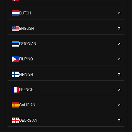
DUTCH
ENGLISH
ESTONIAN
FILIPINO
FINNISH
FRENCH
GALICIAN
GEORGIAN