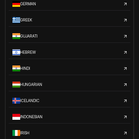
GERMAN
GREEK
GUJARATI
HEBREW
HINDI
HUNGARIAN
ICELANDIC
INDONESIAN
IRISH