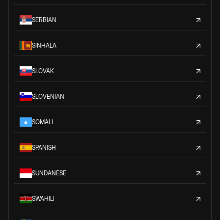
SERBIAN
SINHALA
SLOVAK
SLOVENIAN
SOMALI
SPANISH
SUNDANESE
SWAHILI