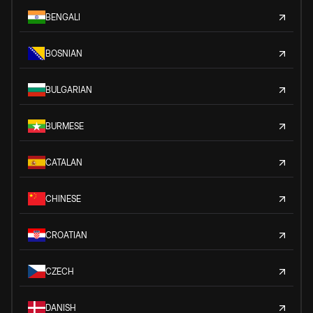
BENGALI
BOSNIAN
BULGARIAN
BURMESE
CATALAN
CHINESE
CROATIAN
CZECH
DANISH