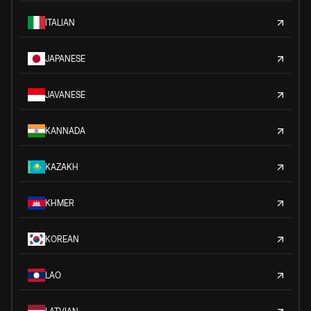
ITALIAN
JAPANESE
JAVANESE
KANNADA
KAZAKH
KHMER
KOREAN
LAO