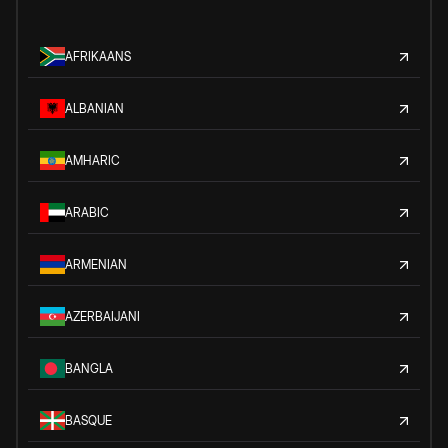
AFRIKAANS
ALBANIAN
AMHARIC
ARABIC
ARMENIAN
AZERBAIJANI
BANGLA
BASQUE