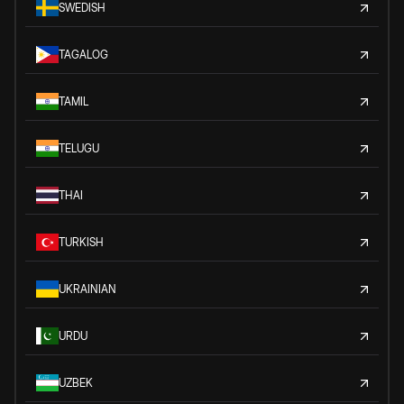
SWEDISH
TAGALOG
TAMIL
TELUGU
THAI
TURKISH
UKRAINIAN
URDU
UZBEK