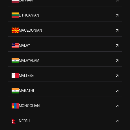
LATVIAN
LITHUANIAN
MACEDONIAN
MALAY
MALAYALAM
MALTESE
MARATHI
MONGOLIAN
NEPALI