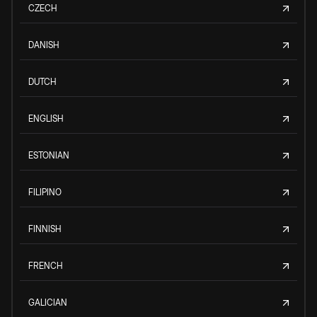
CZECH
DANISH
DUTCH
ENGLISH
ESTONIAN
FILIPINO
FINNISH
FRENCH
GALICIAN