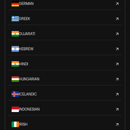
GERMAN
GREEK
GUJARATI
HEBREW
HINDI
HUNGARIAN
ICELANDIC
INDONESIAN
IRISH