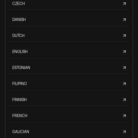
CZECH
DANISH
DUTCH
ENGLISH
ESTONIAN
FILIPINO
FINNISH
FRENCH
GALICIAN