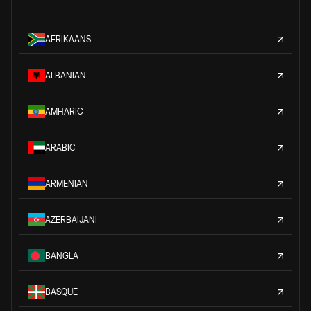
AFRIKAANS
ALBANIAN
AMHARIC
ARABIC
ARMENIAN
AZERBAIJANI
BANGLA
BASQUE