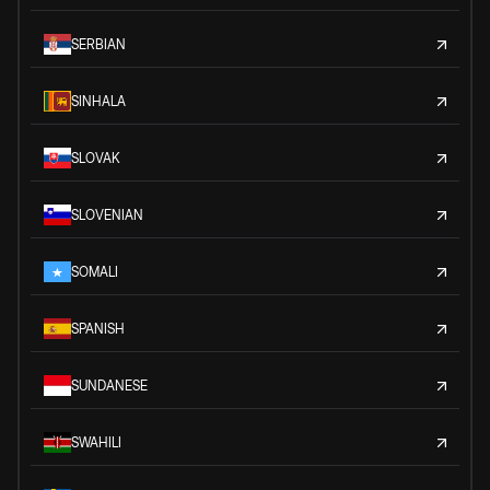
SERBIAN
SINHALA
SLOVAK
SLOVENIAN
SOMALI
SPANISH
SUNDANESE
SWAHILI