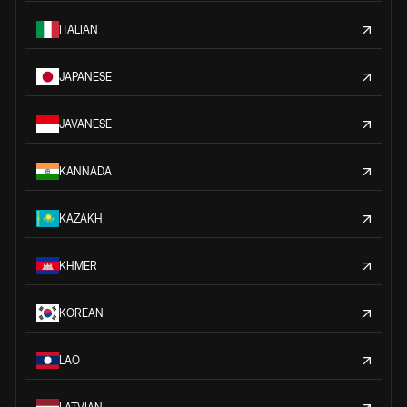
ITALIAN
JAPANESE
JAVANESE
KANNADA
KAZAKH
KHMER
KOREAN
LAO