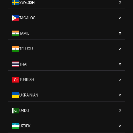
SWEDISH
TAGALOG
TAMIL
TELUGU
THAI
TURKISH
UKRAINIAN
URDU
UZBEK