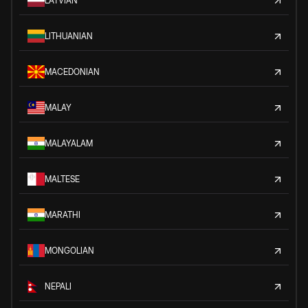
LATVIAN
LITHUANIAN
MACEDONIAN
MALAY
MALAYALAM
MALTESE
MARATHI
MONGOLIAN
NEPALI