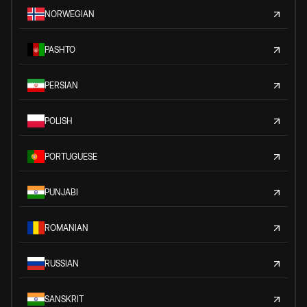
NORWEGIAN
PASHTO
PERSIAN
POLISH
PORTUGUESE
PUNJABI
ROMANIAN
RUSSIAN
SANSKRIT