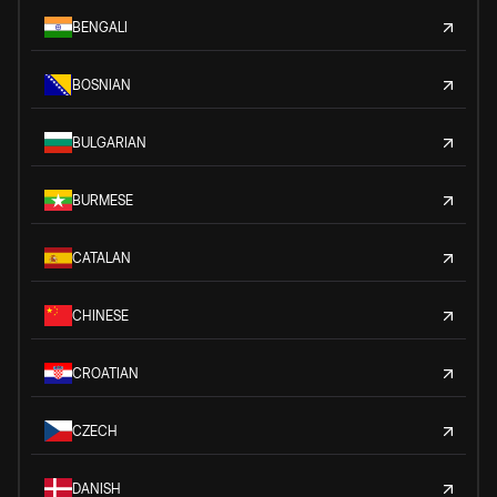
BENGALI
BOSNIAN
BULGARIAN
BURMESE
CATALAN
CHINESE
CROATIAN
CZECH
DANISH