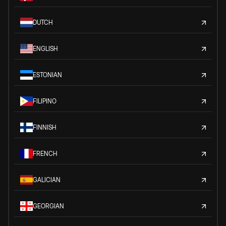
DUTCH
ENGLISH
ESTONIAN
FILIPINO
FINNISH
FRENCH
GALICIAN
GEORGIAN