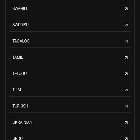
SWAHILI
SWEDISH
TAGALOG
TAMIL
TELUGU
THAI
TURKISH
UKRAINIAN
URDU