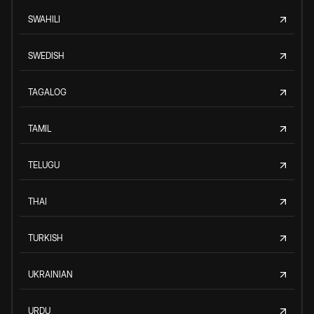
SWAHILI
SWEDISH
TAGALOG
TAMIL
TELUGU
THAI
TURKISH
UKRAINIAN
URDU