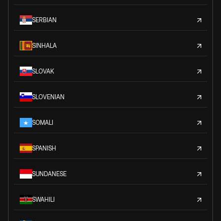
SERBIAN
SINHALA
SLOVAK
SLOVENIAN
SOMALI
SPANISH
SUNDANESE
SWAHILI