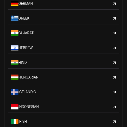
GERMAN
GREEK
GUJARATI
HEBREW
HINDI
HUNGARIAN
ICELANDIC
INDONESIAN
IRISH