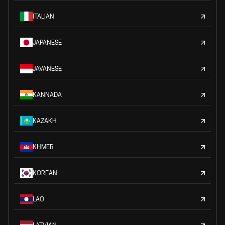
ITALIAN
JAPANESE
JAVANESE
KANNADA
KAZAKH
KHMER
KOREAN
LAO