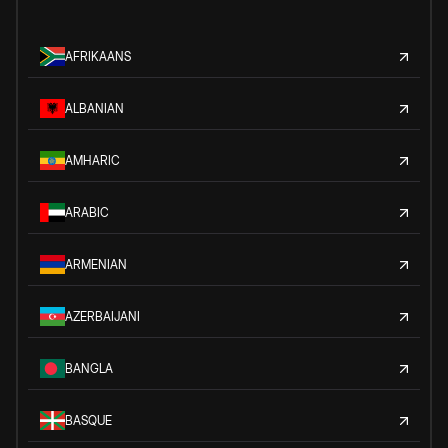
AFRIKAANS
ALBANIAN
AMHARIC
ARABIC
ARMENIAN
AZERBAIJANI
BANGLA
BASQUE