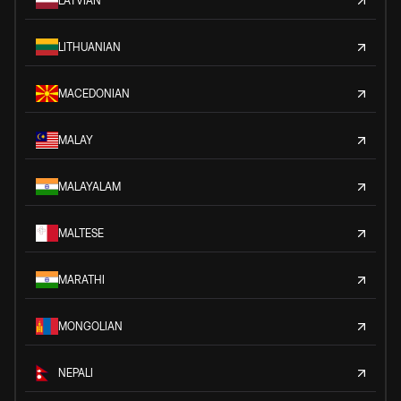
LATVIAN
LITHUANIAN
MACEDONIAN
MALAY
MALAYALAM
MALTESE
MARATHI
MONGOLIAN
NEPALI