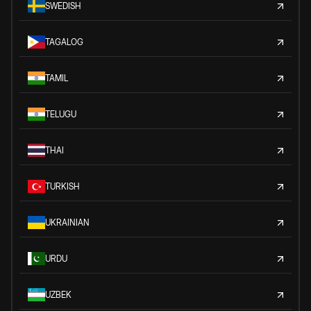
SWEDISH
TAGALOG
TAMIL
TELUGU
THAI
TURKISH
UKRAINIAN
URDU
UZBEK