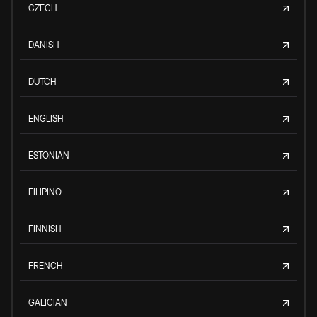
CZECH
DANISH
DUTCH
ENGLISH
ESTONIAN
FILIPINO
FINNISH
FRENCH
GALICIAN