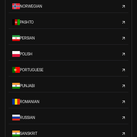
NORWEGIAN
PASHTO
PERSIAN
POLISH
PORTUGUESE
PUNJABI
ROMANIAN
RUSSIAN
SANSKRIT