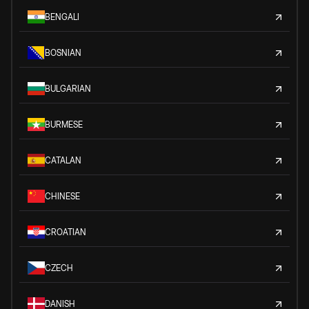
BENGALI
BOSNIAN
BULGARIAN
BURMESE
CATALAN
CHINESE
CROATIAN
CZECH
DANISH