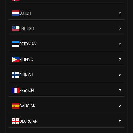
DUTCH
ENGLISH
ESTONIAN
FILIPINO
FINNISH
FRENCH
GALICIAN
GEORGIAN