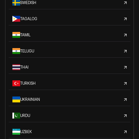
SWEDISH
TAGALOG
TAMIL
TELUGU
THAI
TURKISH
UKRAINIAN
URDU
UZBEK