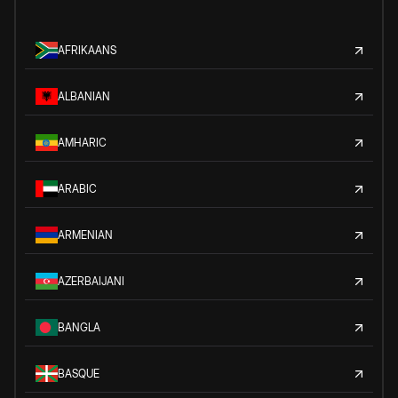
AFRIKAANS
ALBANIAN
AMHARIC
ARABIC
ARMENIAN
AZERBAIJANI
BANGLA
BASQUE