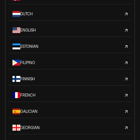
DUTCH
ENGLISH
ESTONIAN
FILIPINO
FINNISH
FRENCH
GALICIAN
GEORGIAN