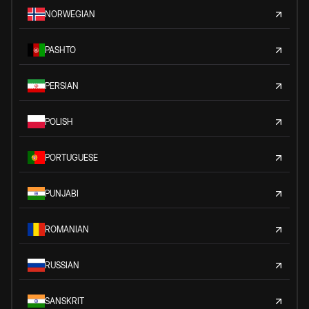
NORWEGIAN
PASHTO
PERSIAN
POLISH
PORTUGUESE
PUNJABI
ROMANIAN
RUSSIAN
SANSKRIT