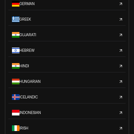
GERMAN
GREEK
GUJARATI
HEBREW
HINDI
HUNGARIAN
ICELANDIC
INDONESIAN
IRISH