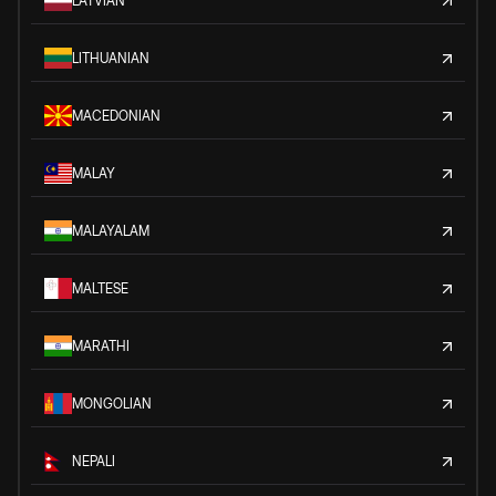
LATVIAN
LITHUANIAN
MACEDONIAN
MALAY
MALAYALAM
MALTESE
MARATHI
MONGOLIAN
NEPALI