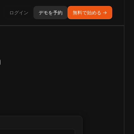
ログイン
デモを予約
無料で始める →
h