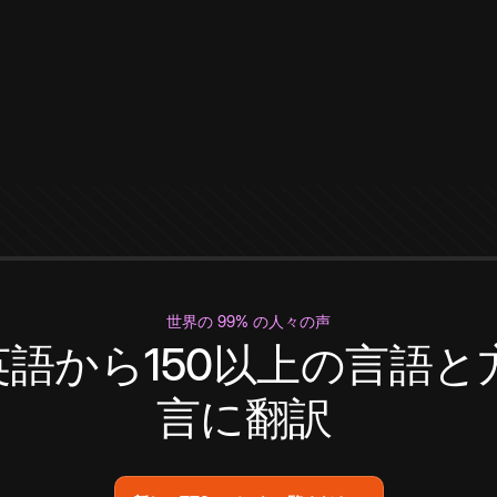
世界の 99% の人々の声
英語から150以上の言語と
言に翻訳