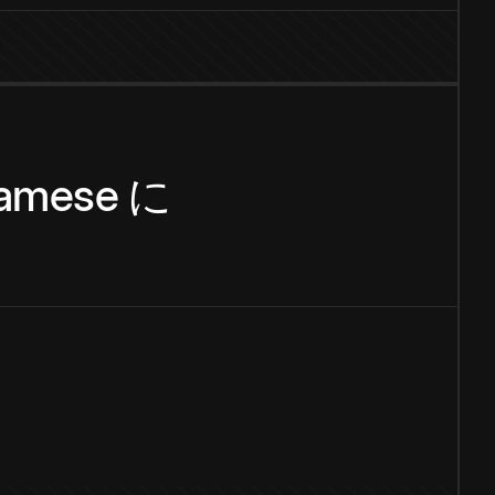
namese
に