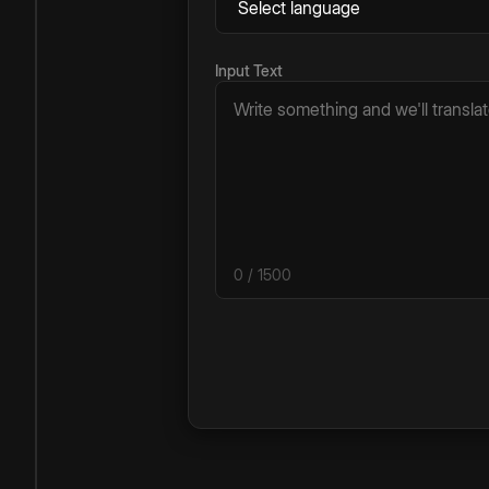
Input Text
0
/ 1500