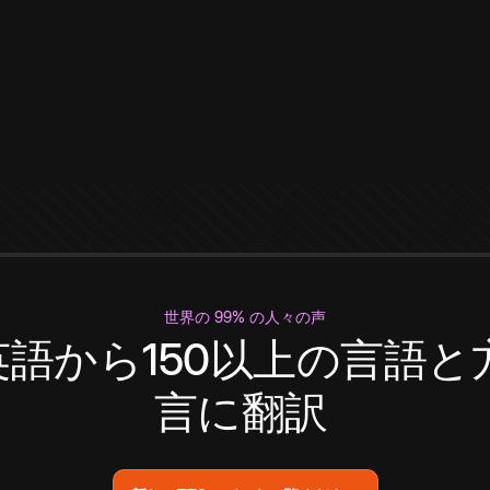
世界の 99% の人々の声
英語から150以上の言語と
言に翻訳