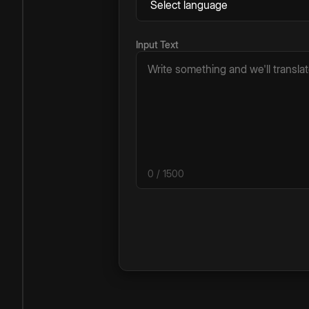
Input Text
0
/ 1500