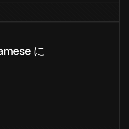
namese
に