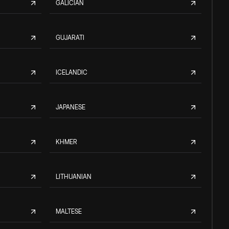
GALICIAN
GUJARATI
ICELANDIC
JAPANESE
KHMER
LITHUANIAN
MALTESE