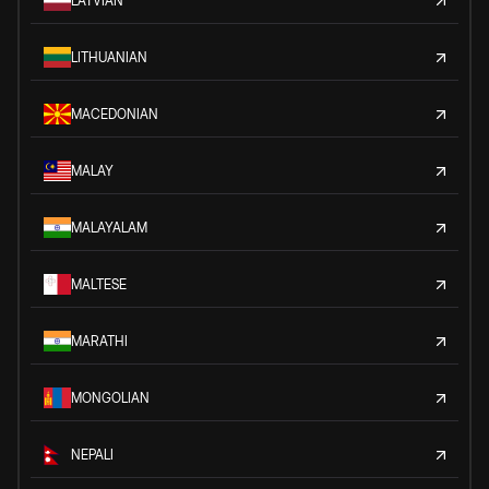
LATVIAN
LITHUANIAN
MACEDONIAN
MALAY
MALAYALAM
MALTESE
MARATHI
MONGOLIAN
NEPALI