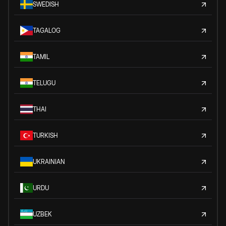
SWEDISH
TAGALOG
TAMIL
TELUGU
THAI
TURKISH
UKRAINIAN
URDU
UZBEK