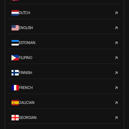
DUTCH
ENGLISH
ESTONIAN
FILIPINO
FINNISH
FRENCH
GALICIAN
GEORGIAN