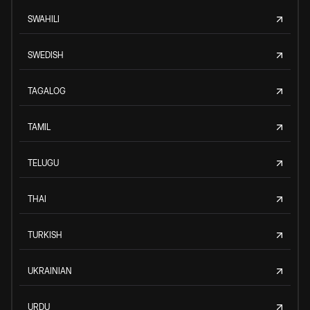
SWAHILI
SWEDISH
TAGALOG
TAMIL
TELUGU
THAI
TURKISH
UKRAINIAN
URDU