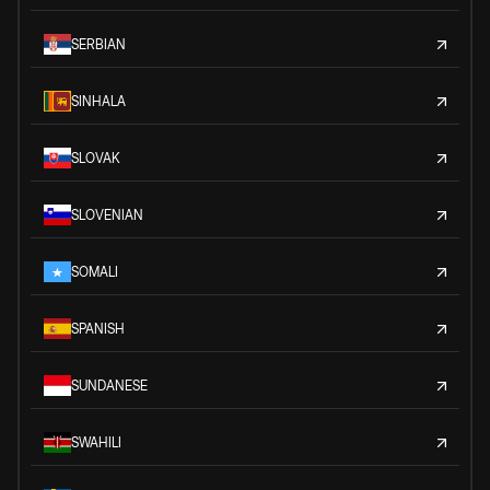
SERBIAN
SINHALA
SLOVAK
SLOVENIAN
SOMALI
SPANISH
SUNDANESE
SWAHILI