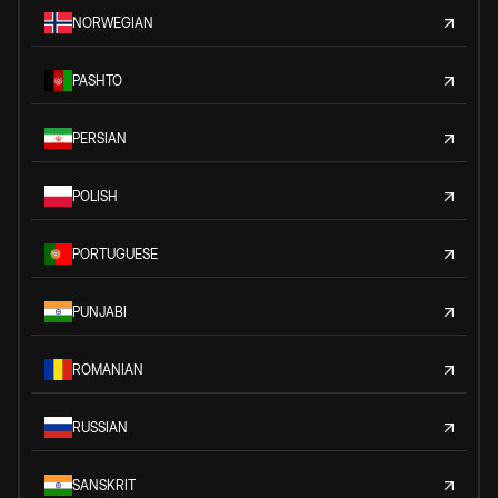
NORWEGIAN
PASHTO
PERSIAN
POLISH
PORTUGUESE
PUNJABI
ROMANIAN
RUSSIAN
SANSKRIT