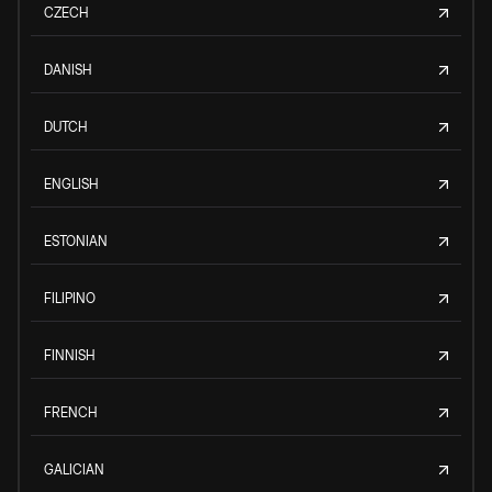
CZECH
DANISH
DUTCH
ENGLISH
ESTONIAN
FILIPINO
FINNISH
FRENCH
GALICIAN