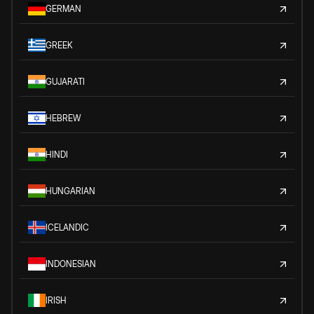
GERMAN
GREEK
GUJARATI
HEBREW
HINDI
HUNGARIAN
ICELANDIC
INDONESIAN
IRISH