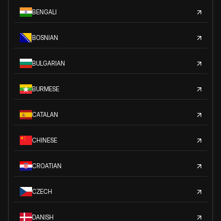
BENGALI
BOSNIAN
BULGARIAN
BURMESE
CATALAN
CHINESE
CROATIAN
CZECH
DANISH