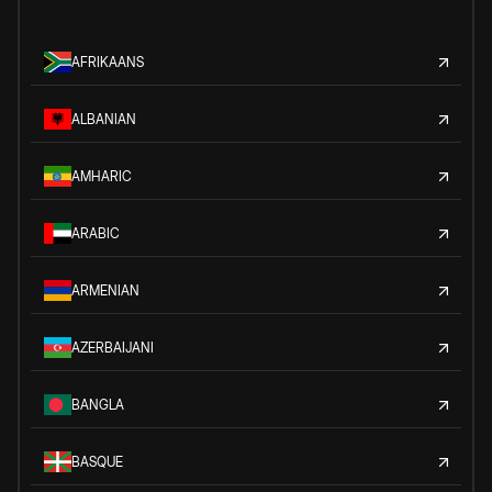
AFRIKAANS
ALBANIAN
AMHARIC
ARABIC
ARMENIAN
AZERBAIJANI
BANGLA
BASQUE