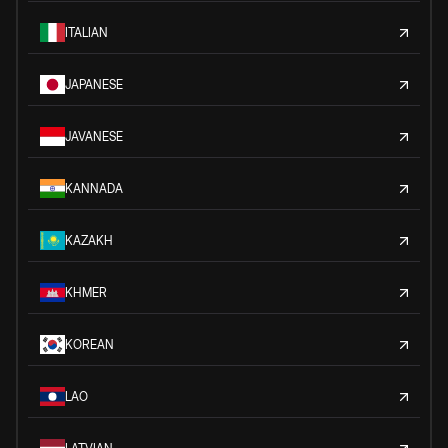
ITALIAN
JAPANESE
JAVANESE
KANNADA
KAZAKH
KHMER
KOREAN
LAO