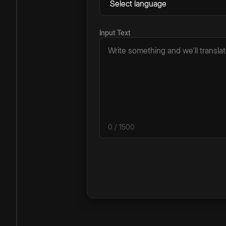
Input Text
0
/ 1500