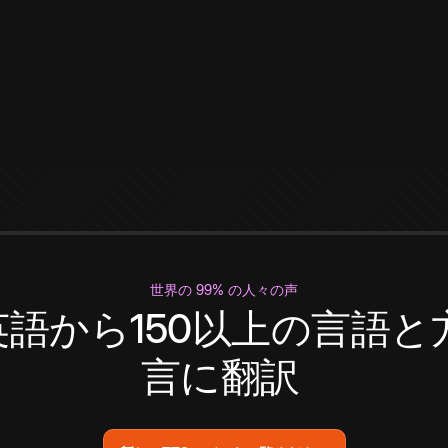
世界の 99% の人々の声
英語から150以上の言語と
言に翻訳