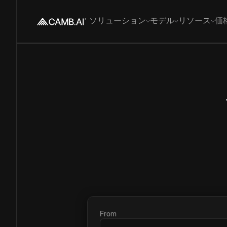
ソリューション
モデル
リソース
価
From