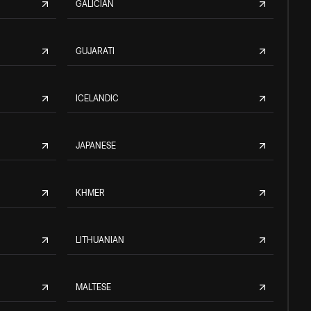
GALICIAN
GUJARATI
ICELANDIC
JAPANESE
KHMER
LITHUANIAN
MALTESE