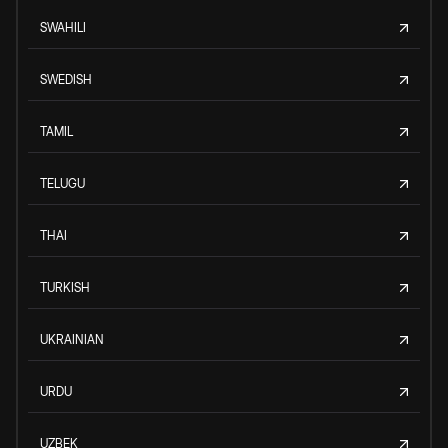
SWAHILI
SWEDISH
TAMIL
TELUGU
THAI
TURKISH
UKRAINIAN
URDU
UZBEK