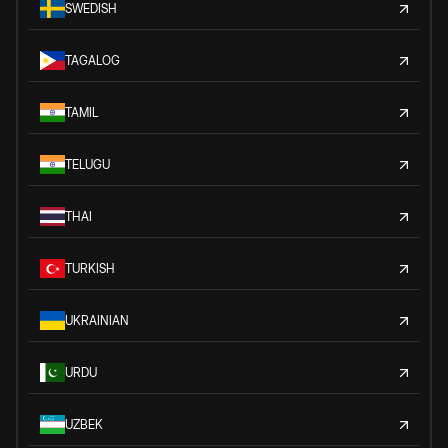
SWEDISH
TAGALOG
TAMIL
TELUGU
THAI
TURKISH
UKRAINIAN
URDU
UZBEK