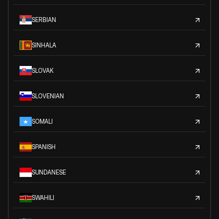
SERBIAN
SINHALA
SLOVAK
SLOVENIAN
SOMALI
SPANISH
SUNDANESE
SWAHILI