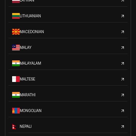
LATVIAN
LITHUANIAN
MACEDONIAN
MALAY
MALAYALAM
MALTESE
MARATHI
MONGOLIAN
NEPALI