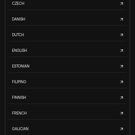
CZECH
DANISH
DUTCH
ENGLISH
ESTONIAN
FILIPINO
FINNISH
FRENCH
GALICIAN