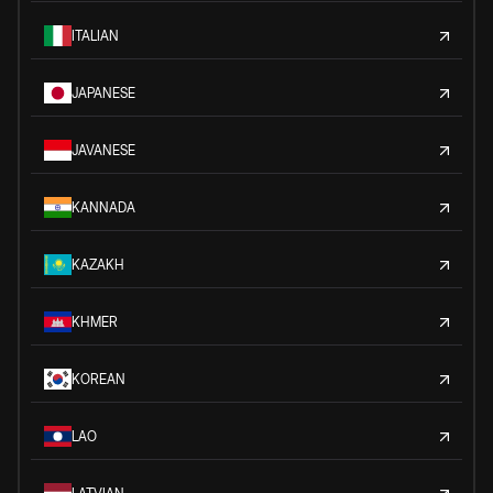
ITALIAN
JAPANESE
JAVANESE
KANNADA
KAZAKH
KHMER
KOREAN
LAO