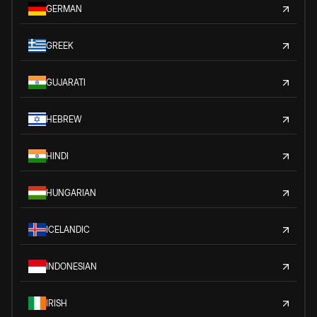
GERMAN
GREEK
GUJARATI
HEBREW
HINDI
HUNGARIAN
ICELANDIC
INDONESIAN
IRISH