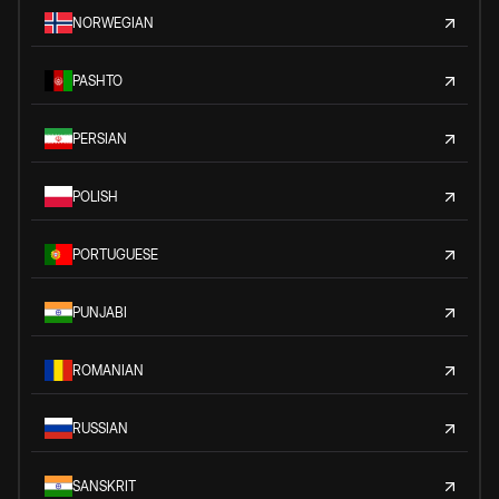
NORWEGIAN
PASHTO
PERSIAN
POLISH
PORTUGUESE
PUNJABI
ROMANIAN
RUSSIAN
SANSKRIT