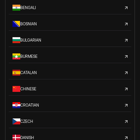
BENGALI
BOSNIAN
BULGARIAN
BURMESE
CATALAN
CHINESE
CROATIAN
CZECH
DANISH