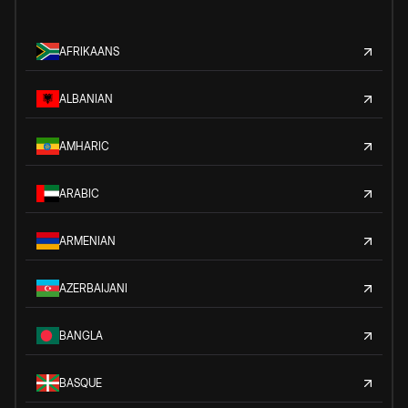
AFRIKAANS
ALBANIAN
AMHARIC
ARABIC
ARMENIAN
AZERBAIJANI
BANGLA
BASQUE