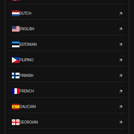
DUTCH
ENGLISH
ESTONIAN
FILIPINO
FINNISH
FRENCH
GALICIAN
GEORGIAN