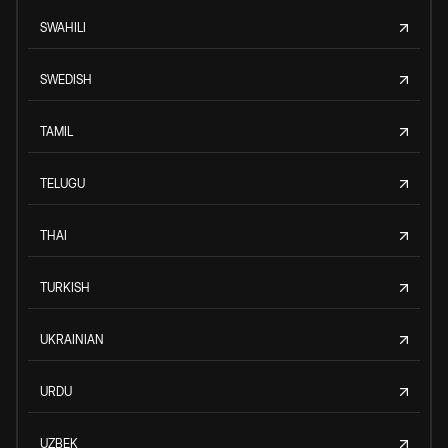
SWAHILI
SWEDISH
TAMIL
TELUGU
THAI
TURKISH
UKRAINIAN
URDU
UZBEK