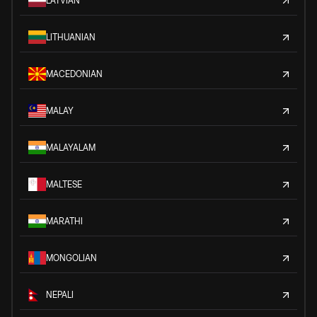
LATVIAN
LITHUANIAN
MACEDONIAN
MALAY
MALAYALAM
MALTESE
MARATHI
MONGOLIAN
NEPALI