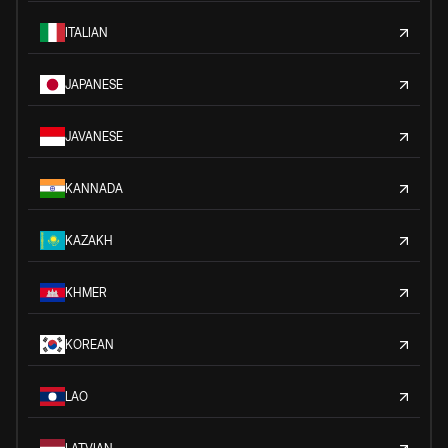
ITALIAN
JAPANESE
JAVANESE
KANNADA
KAZAKH
KHMER
KOREAN
LAO