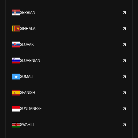
SERBIAN
SINHALA
SLOVAK
SLOVENIAN
SOMALI
SPANISH
SUNDANESE
SWAHILI