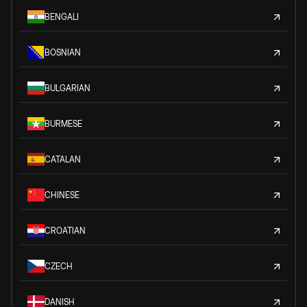
BENGALI
BOSNIAN
BULGARIAN
BURMESE
CATALAN
CHINESE
CROATIAN
CZECH
DANISH