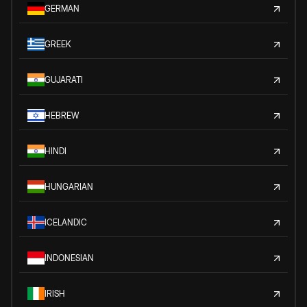
GERMAN
GREEK
GUJARATI
HEBREW
HINDI
HUNGARIAN
ICELANDIC
INDONESIAN
IRISH