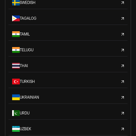
SWEDISH
TAGALOG
TAMIL
TELUGU
THAI
TURKISH
UKRAINIAN
URDU
UZBEK