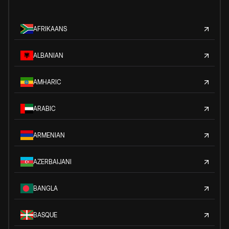
AFRIKAANS
ALBANIAN
AMHARIC
ARABIC
ARMENIAN
AZERBAIJANI
BANGLA
BASQUE