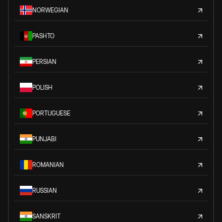
NORWEGIAN
PASHTO
PERSIAN
POLISH
PORTUGUESE
PUNJABI
ROMANIAN
RUSSIAN
SANSKRIT