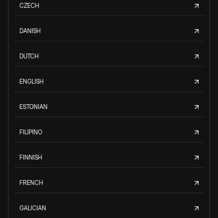
CZECH
DANISH
DUTCH
ENGLISH
ESTONIAN
FILIPINO
FINNISH
FRENCH
GALICIAN