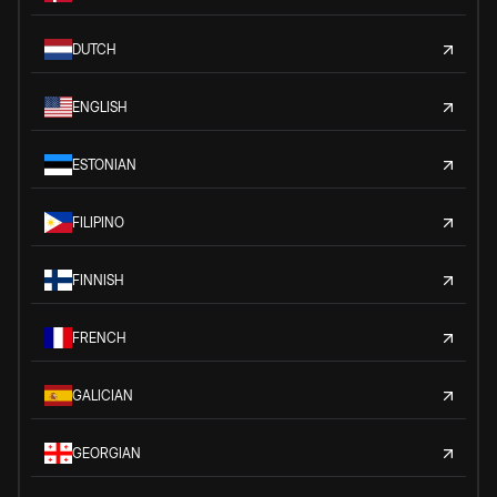
DUTCH
ENGLISH
ESTONIAN
FILIPINO
FINNISH
FRENCH
GALICIAN
GEORGIAN