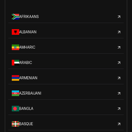
AFRIKAANS
ALBANIAN
AMHARIC
ARABIC
ARMENIAN
AZERBAIJANI
BANGLA
BASQUE