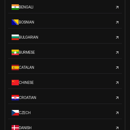
BENGALI
BOSNIAN
BULGARIAN
BURMESE
CATALAN
CHINESE
CROATIAN
CZECH
DANISH