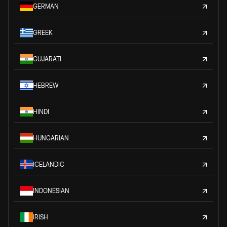
GERMAN
GREEK
GUJARATI
HEBREW
HINDI
HUNGARIAN
ICELANDIC
INDONESIAN
IRISH