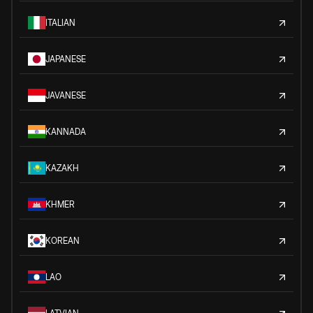
ITALIAN
JAPANESE
JAVANESE
KANNADA
KAZAKH
KHMER
KOREAN
LAO