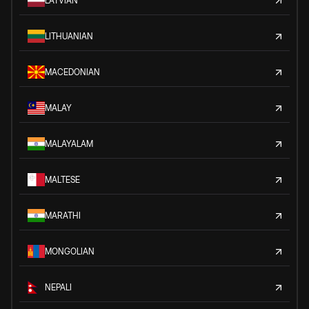
LATVIAN
LITHUANIAN
MACEDONIAN
MALAY
MALAYALAM
MALTESE
MARATHI
MONGOLIAN
NEPALI