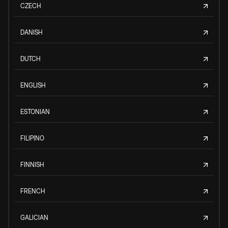
CZECH
DANISH
DUTCH
ENGLISH
ESTONIAN
FILIPINO
FINNISH
FRENCH
GALICIAN