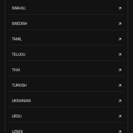
SWAHILI
SWEDISH
TAMIL
TELUGU
THAI
TURKISH
UKRAINIAN
URDU
UZBEK