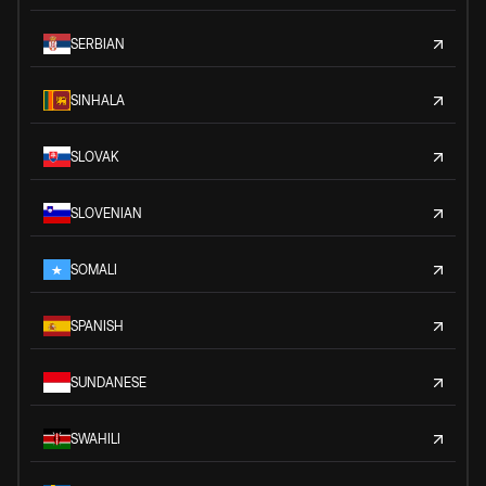
SERBIAN
SINHALA
SLOVAK
SLOVENIAN
SOMALI
SPANISH
SUNDANESE
SWAHILI