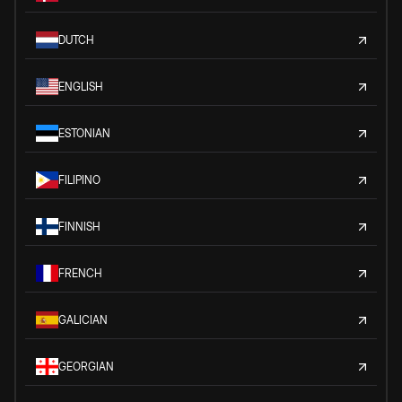
DUTCH
ENGLISH
ESTONIAN
FILIPINO
FINNISH
FRENCH
GALICIAN
GEORGIAN