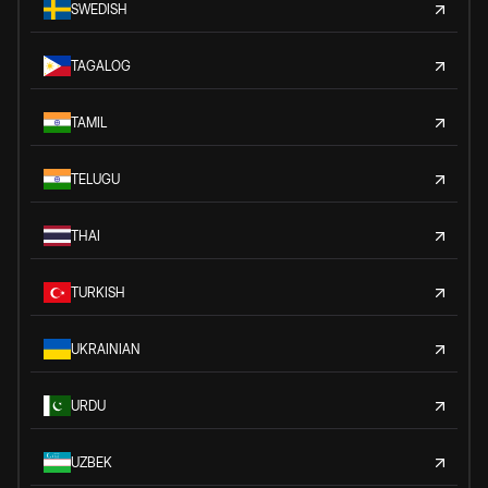
SWEDISH
TAGALOG
TAMIL
TELUGU
THAI
TURKISH
UKRAINIAN
URDU
UZBEK