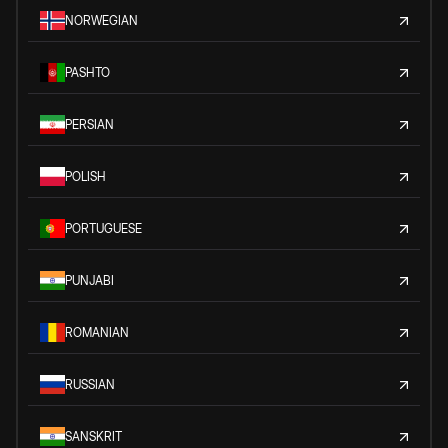
NORWEGIAN
PASHTO
PERSIAN
POLISH
PORTUGUESE
PUNJABI
ROMANIAN
RUSSIAN
SANSKRIT