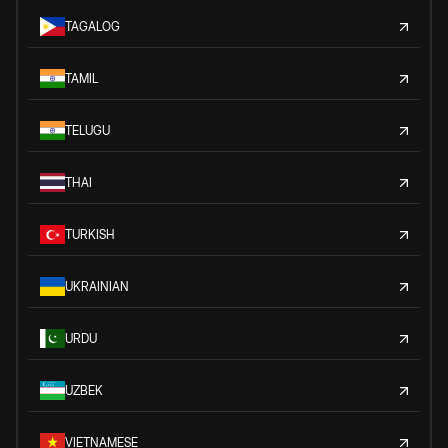
TAGALOG
TAMIL
TELUGU
THAI
TURKISH
UKRAINIAN
URDU
UZBEK
VIETNAMESE