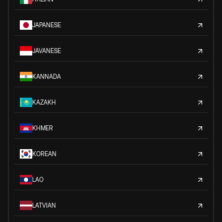
JAPANESE
JAVANESE
KANNADA
KAZAKH
KHMER
KOREAN
LAO
LATVIAN