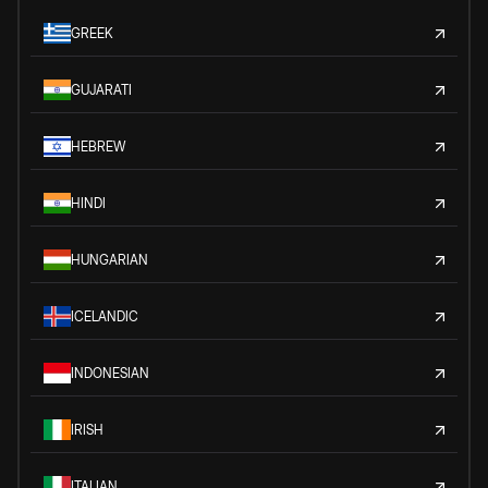
GREEK
GUJARATI
HEBREW
HINDI
HUNGARIAN
ICELANDIC
INDONESIAN
IRISH
ITALIAN