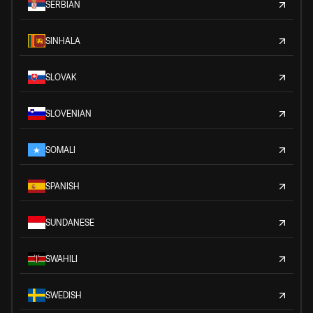
SERBIAN
SINHALA
SLOVAK
SLOVENIAN
SOMALI
SPANISH
SUNDANESE
SWAHILI
SWEDISH