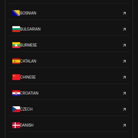
BOSNIAN
BULGARIAN
BURMESE
CATALAN
CHINESE
CROATIAN
CZECH
DANISH