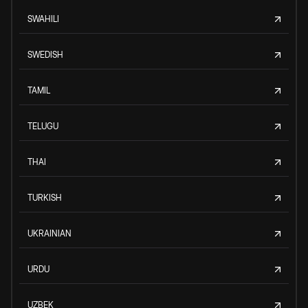
SWAHILI
SWEDISH
TAMIL
TELUGU
THAI
TURKISH
UKRAINIAN
URDU
UZBEK