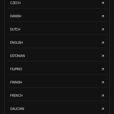
CZECH
DANISH
DUTCH
ENGLISH
ESTONIAN
FILIPINO
FINNISH
FRENCH
GALICIAN