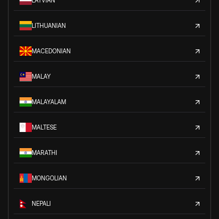
LATVIAN
LITHUANIAN
MACEDONIAN
MALAY
MALAYALAM
MALTESE
MARATHI
MONGOLIAN
NEPALI