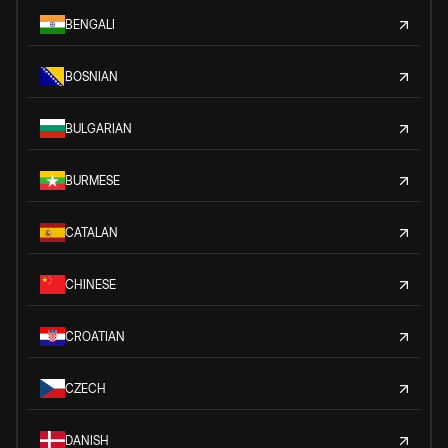
BENGALI
BOSNIAN
BULGARIAN
BURMESE
CATALAN
CHINESE
CROATIAN
CZECH
DANISH