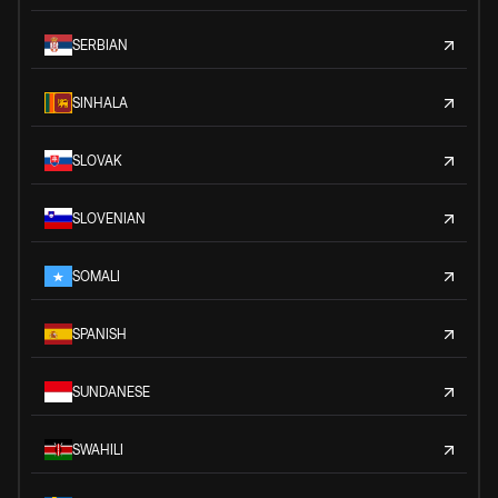
SERBIAN
SINHALA
SLOVAK
SLOVENIAN
SOMALI
SPANISH
SUNDANESE
SWAHILI