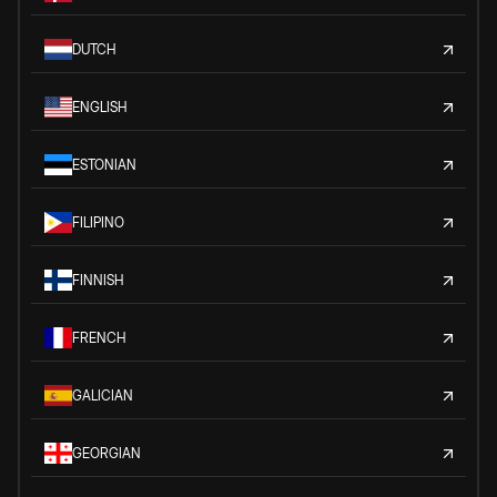
DUTCH
ENGLISH
ESTONIAN
FILIPINO
FINNISH
FRENCH
GALICIAN
GEORGIAN