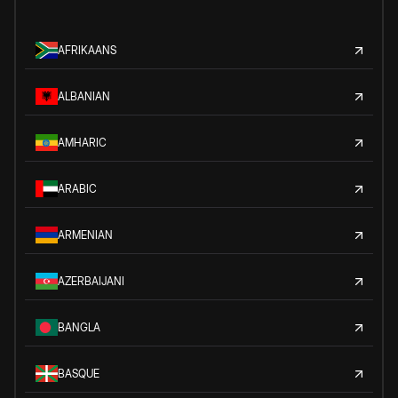
AFRIKAANS
ALBANIAN
AMHARIC
ARABIC
ARMENIAN
AZERBAIJANI
BANGLA
BASQUE