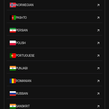
NORWEGIAN
PASHTO
PERSIAN
POLISH
PORTUGUESE
PUNJABI
ROMANIAN
RUSSIAN
SANSKRIT