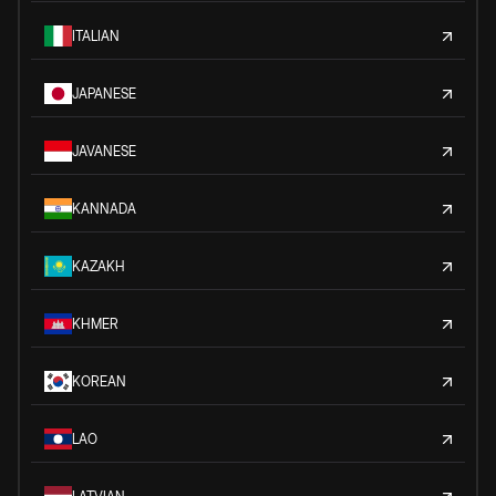
ITALIAN
JAPANESE
JAVANESE
KANNADA
KAZAKH
KHMER
KOREAN
LAO