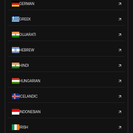
GERMAN
GREEK
GUJARATI
HEBREW
HINDI
HUNGARIAN
ICELANDIC
INDONESIAN
IRISH