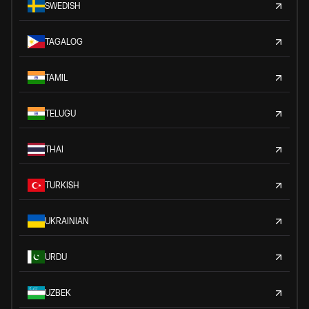
SWEDISH
TAGALOG
TAMIL
TELUGU
THAI
TURKISH
UKRAINIAN
URDU
UZBEK